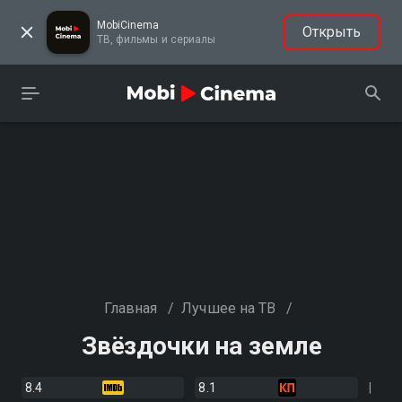
MobiCinema
Открыть
ТВ, фильмы и сериалы
Главная
/
Лучшее на ТВ
/
Звёздочки на земле
8.4
8.1