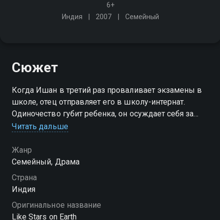
6+
Индия
2007
Семейный
Сюжет
Когда Ишан в третий раз проваливает экзамены в
школе, отец отправляет его в школу-интернат.
Одиночество губит ребенка, он осуждает себя за
расставание с родителями, но не может их простить.
Читать дальше
Единственный, кто его понимает - учитель
рисования Рам Никум
Жанр
Семейный, Драма
Страна
Индия
Оригинальное название
Like Stars on Earth