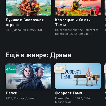
Луннис и Сказочная
Кролецып и Хомяк
страна
Тьмы
2019, Испания, Семейный
Chickenhare and the Hamster of
T
Darkness • 2022, Бельгия,
Семейный
Ещё в жанре: Драма
Лапси
Форрест Гамп
2018, Россия, Драма
Forrest Gump • 1994, США,
Мелодрама