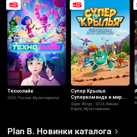
8.4
Технолайк
Супер Крылья.
Суперкоманда и мир
2025, Россия, Мультсериалы
A
динозавров
М
Super Wings • 2024, Южная
Корея, Мультсериалы
Plan B. Новинки
каталога