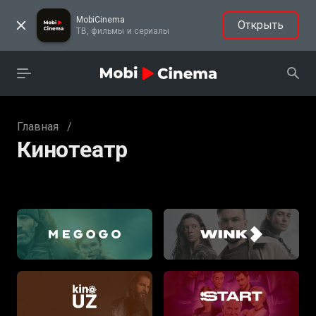
MobiCinema
Открыть
ТВ, фильмы и сериалы
Главная
/
Кинотеатр