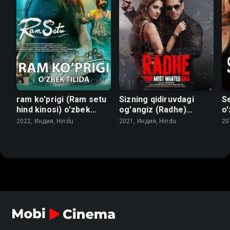
ram ko'prigi (Ram setu
Sizning qidiruvdagi
Se
hind kinosi) o'zbek
og'angiz (Radhe)
o'
tilida
o'zbek tilida
2022, Индия, Hindu
2021, Индия, Hindu
20