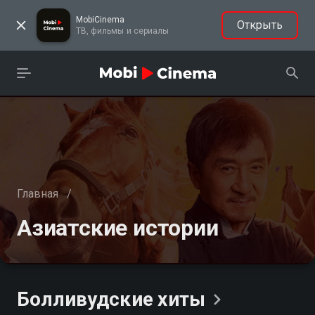
MobiCinema
Открыть
ТВ, фильмы и сериалы
Главная
/
Азиатские истории
Болливудские
хиты