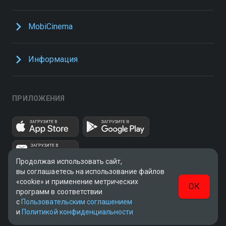
MobiCinema
Информация
ПРИЛОЖЕНИЯ
Продолжая использовать сайт,
вы соглашаетесь на использование файлов
«cookie» и применение метрических
ОК
программ в соответствии
с
Пользовательским соглашением
UUID: 785e7804-2b9c-44ec-9c5e-4432d8e95a40
и
Политикой конфиденциальности
v3.9.15
|
SSR