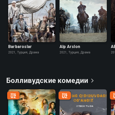
Barbaroslar
Alp Arslon
A
2021, Турция, Драма
2021, Турция, Драма
20
Болливудские
комедии