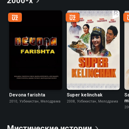
2000-х
Devona farishta
Super kelinchak
Sa
mi
2010, Узбекистан, Мелодрама
2008, Узбекистан, Мелодрама
20
Мистические
истории