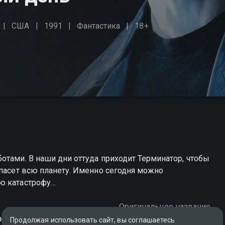
США
1991
Фантастика
18+
отами. В наши дни оттуда приходит Терминатор, чтобы
спасет всю планету. Именно сегодня можно
ю катастрофу…
Оригинальное название
нция
Terminator 2: Judgment Day
Продолжая использовать сайт, вы соглашаетесь