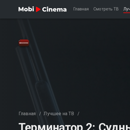
Главная
Смотреть ТВ
Лу
Главная
/
Лучшее на ТВ
/
Терминатор 2: Судн