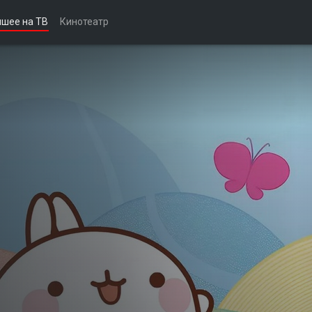
чшее на ТВ
Кинотеатр