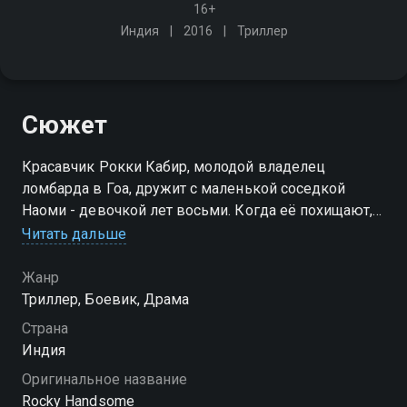
16+
Индия
2016
Триллер
Сюжет
Красавчик Рокки Кабир, молодой владелец
ломбарда в Гоа, дружит с маленькой соседкой
Наоми - девочкой лет восьми. Когда её похищают,
он впадает в ярость и отправляется её вернуть
Читать дальше
Жанр
Триллер, Боевик, Драма
Страна
Индия
Оригинальное название
Rocky Handsome