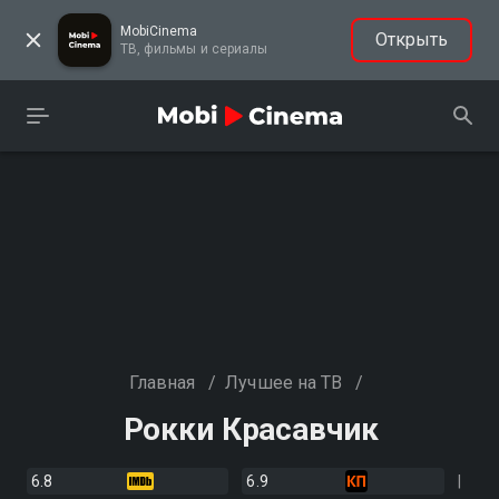
MobiCinema
Открыть
ТВ, фильмы и сериалы
Главная
/
Лучшее на ТВ
/
Рокки Красавчик
6.8
6.9