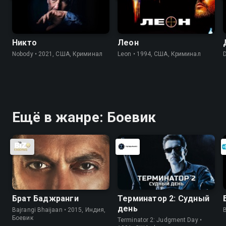
Никто
Леон
Nobody • 2021, США, Криминал
Leon • 1994, США, Криминал
Ещё в жанре: Боевик
Брат Баджранги
Терминатор 2: Судный
день
Bajrangi Bhaijaan • 2015, Индия,
B
Боевик
Terminator 2: Judgment Day •