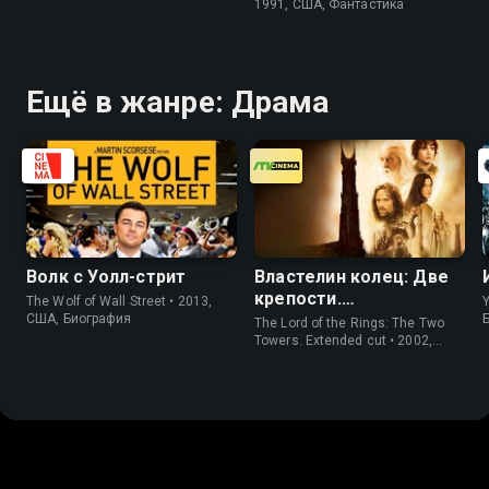
1991, США, Фантастика
Ещё в жанре: Драма
Волк с Уолл-стрит
Властелин колец: Две
крепости.
The Wolf of Wall Street • 2013,
Y
Расширенная версия
США, Биография
The Lord of the Rings: The Two
Towers. Extended cut • 2002,
США, Фэнтези