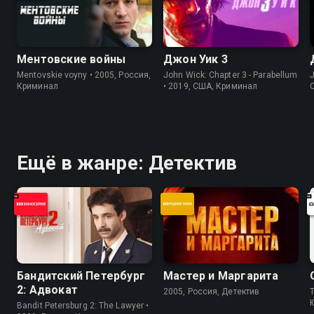
Ментовские войны
Джон Уик 3
Mentovskie voyny • 2005, Россия,
John Wick: Chapter 3 - Parabellum
J
Криминал
• 2019, США, Криминал
Ещё в жанре: Детектив
Бандитский Петербург
Мастер и Маргарита
2: Адвокат
2005, Россия, Детектив
T
Bandit Petersburg 2: The Lawyer •