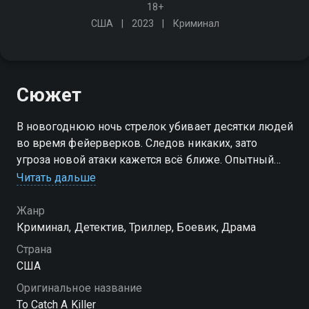
18+
США
2023
Криминал
Сюжет
В новогоднюю ночь стрелок убивает десятки людей
во время фейерверков. Следов никаких, зато
угроза новой атаки кажется всё ближе. Опытный
агент ФБР объединяется с талантливой сотрудницей
Читать дальше
полиции, которая хорошо понимает психологию
преступников
Жанр
Криминал, Детектив, Триллер, Боевик, Драма
Страна
США
Оригинальное название
To Catch A Killer