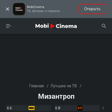
MobiCinema
Открыть
ТВ, фильмы и сериалы
Главная
/
Лучшее на ТВ
/
Мизантроп
6.6
6.8