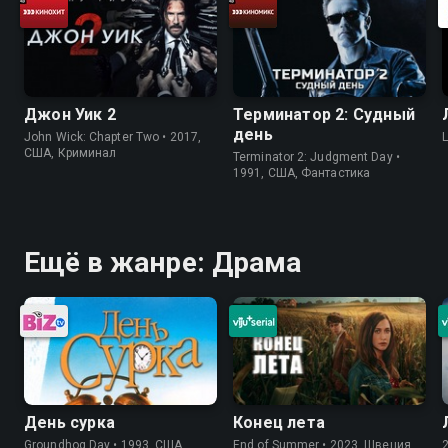
Джон Уик 2
Терминатор 2: Судный
день
John Wick: Chapter Two • 2017,
США, Криминал
Terminator 2: Judgment Day •
1991, США, Фантастика
Ещё в жанре: Драма
День сурка
Конец лета
Groundhog Day • 1993, США,
End of Summer • 2023, Швеция,