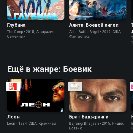
Глубина
Алита: Боевой ангел
The Deep • 2015, Австралия,
Alita: Battle Angel • 2019, США,
Семейный
Фантастика
T
Ещё в жанре: Боевик
Леон
Брат Баджранги
Leon • 1994, США, Криминал
Bajrangi Bhaijaan • 2015, Индия,
I
Боевик