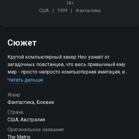
18+
США
1999
Фантастика
Сюжет
Крутой компьютерный хакер Нео узнаёт от
загадочных повстанцев, что весь привычный ему
мир - просто-напросто компьютерная имитация, и
что самому Нео отведена особая роль в войне
Читать дальше
повстанцев с поработителями человечества
Жанр
Фантастика, Боевик
Страна
США, Австралия
Оригинальное название
The Matrix