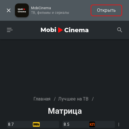
MobiCinema
Открыть
ТВ, фильмы и сериалы
Главная
/
Лучшее на ТВ
/
Матрица
8.7
8.5