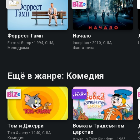
Форрест Гамп
Начало
Forrest Gump • 1994, США,
Inception • 2010, США,
Мелодрама
Фантастика
Ещё в жанре: Комедия
Том и Джерри
Вовка в Тридевятом
царстве
Tom & Jerry • 1940, США,
Комедия
Vovka in Fairy Kingdom • 1965,