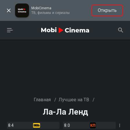
MobiCinema
Открыть
ТВ, фильмы и сериалы
Главная
/
Лучшее на ТВ
/
Ла-Ла Ленд
8.4
8.0