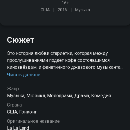
16+
США
2016
Музыка
Сюжет
Это история любви старлетки, которая между
прослушиваниями подаёт кофе состоявшимся
кинозвёздам, и фанатичного джазового музыканта,
вынужденного подрабатывать в заштатных барах.
Читать дальше
Но пришедший к влюблённым успех начинает
подтачивать их отношения
Жанр
Музыка, Мюзикл, Мелодрама, Драма, Комедия
Страна
США, Гонконг
Оригинальное название
La La Land