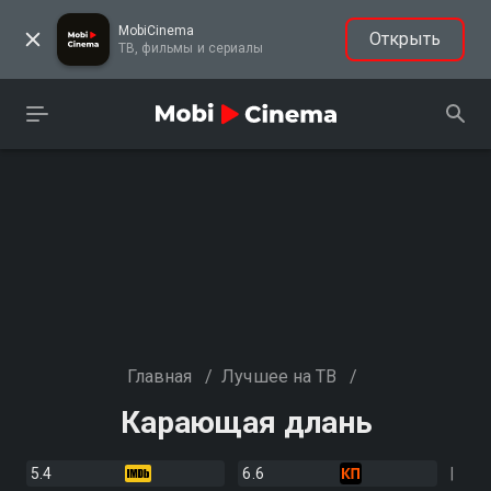
MobiCinema
Открыть
ТВ, фильмы и сериалы
Главная
/
Лучшее на ТВ
/
Карающая длань
5.4
6.6