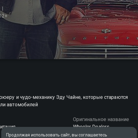
12+
рюеру и чудо-механику Эду Чайне, которые стараются
ели автомобилей
Оригинальное название
итания
Wheeler Dealers
Продолжая использовать сайт, вы соглашаетесь