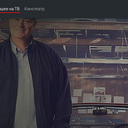
чшее на ТВ
Кинотеатр