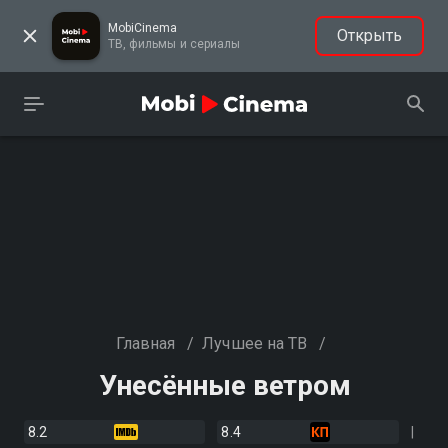
MobiCinema
Открыть
ТВ, фильмы и сериалы
Главная
/
Лучшее на ТВ
/
Унесённые ветром
8.2
8.4