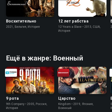
Восхитительно
12 лет рабства
2021, Бельгия, История
12 Years a Slave • 2013, США,
История
Ещё в жанре: Военный
9 рота
Царство
9th Company • 2005, Россия,
Kingdom • 2019, Япония,
S
История
Военный