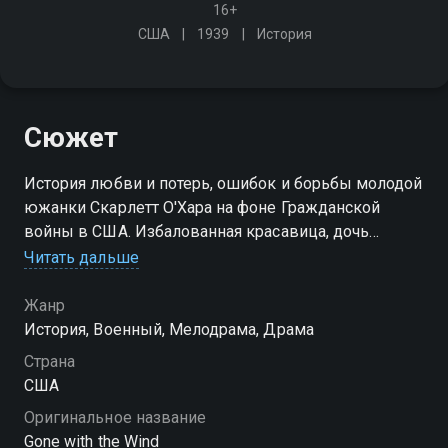
16+
США
1939
История
Сюжет
История любви и потерь, ошибок и борьбы молодой
южанки Скарлетт О'Хара на фоне Гражданской
войны в США. Избалованная красавица, дочь
состоятельного плантатора, она берет судьбу в свои
Читать дальше
руки, когда безвозвратно рушится весь привычный
ей мир
Жанр
История, Военный, Мелодрама, Драма
Страна
США
Оригинальное название
Gone with the Wind