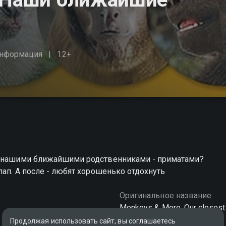
нформация
12+
 и нашими ближайшими родственниками - приматами?
лап. А после - любят хорошенько отдохнуть
Оригинальное название
Monkeys & More. Our closest 
Продолжая использовать сайт, вы соглашаетесь