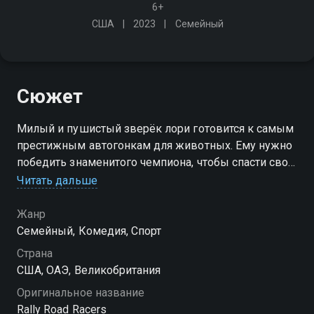
6+
США
2023
Семейный
Сюжет
Милый и пушистый зверёк лори готовится к самым
престижным автогонкам для животных. Ему нужно
победить знаменитого чемпиона, чтобы спасти свою
деревню от разрушения. Но как достичь
Читать дальше
невероятных скоростей, если медлительность - твоя
природная черта?
Жанр
Семейный, Комедия, Спорт
Страна
США, ОАЭ, Великобритания
Оригинальное название
Rally Road Racers