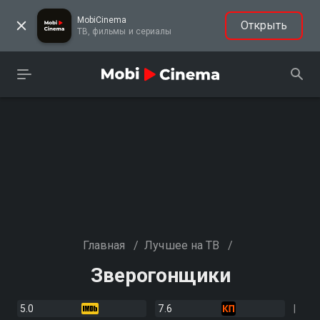
MobiCinema
Открыть
ТВ, фильмы и сериалы
Главная
/
Лучшее на ТВ
/
Зверогонщики
5.0
7.6