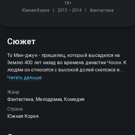
18+
Южная Корея
2013 – 2014
Фантастика
Сюжет
То Мин-джун - пришелец, который высадился на
Землю 400 лет назад во времена династии Чосон. К
людям он относится с высокой долей скепсиса и
цинизма, однако влюбляется в актрису Чхон Сон-и
Читать дальше
из нашего времени
Жанр
Фантастика, Мелодрама, Комедия
Страна
Южная Корея