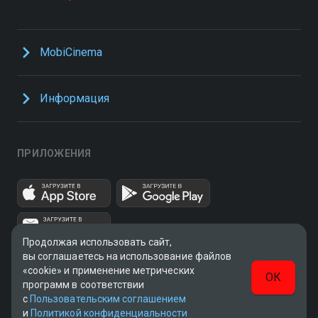
MobiCinema
Информация
ПРИЛОЖЕНИЯ
Продолжая использовать сайт,
вы соглашаетесь на использование файлов
«cookie» и применение метрических
ОК
программ в соответствии
с
Пользовательским соглашением
UUID: fdfec070-7b7e-4393-a0fb-fad340f5166b
и
Политикой конфиденциальности
v3.9.15
|
SSR