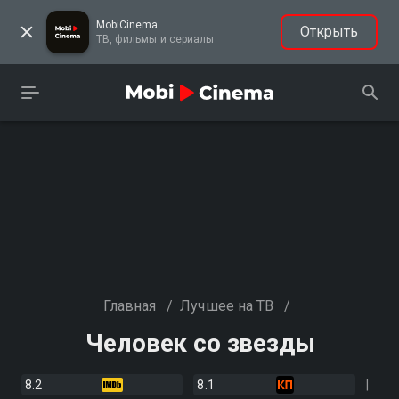
MobiCinema
Открыть
ТВ, фильмы и сериалы
Главная
/
Лучшее на ТВ
/
Человек со звезды
8.2
8.1