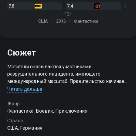
7.8
7.4
12+
США
2016
Фантастика
Сюжет
Мстители оказываются участниками
разрушительного инцидента, имеющего
международный масштаб. Правительство начинает
регулировать действия всех людей с особыми
Читать дальше
способностями, введя "Акт о регистрации
супергероев"…
Жанр
Фантастика, Боевик, Приключения
Страна
США, Германия