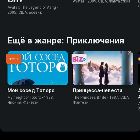
Аанге
Avatar • 2009, США, Фантастика
B
Avatar: The Legend of Aang •
2005, США, Боевик
Ещё в жанре: Приключения
Мой сосед Тоторо
Принцесса-невеста
My neighbor Totoro • 1988,
The Princess Bride • 1987, США,
Япония, Фэнтези
Фэнтези
A