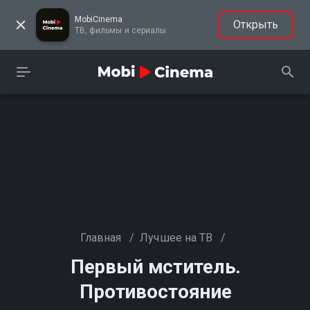
MobiCinema
Открыть
ТВ, фильмы и сериалы
Главная
/
Лучшее на ТВ
/
Первый мститель.
Противостояние