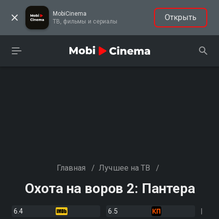
MobiCinema
Открыть
ТВ, фильмы и сериалы
Главная
/
Лучшее на ТВ
/
Охота на воров 2: Пантера
6.4
6.5