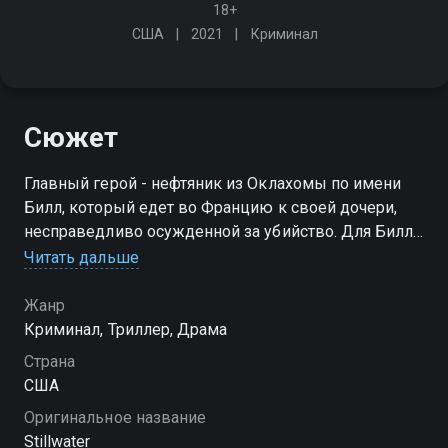
18+
США
2021
Криминал
Сюжет
Главный герой - нефтяник из Оклахомы по имени
Билл, который едет во Францию к своей дочери,
несправедливо осужденной за убийство. Для Билла
это неизвестный мир со своими правилами, однако
Читать дальше
он берется лично доказать, что его ребенок
невиновен
Жанр
Криминал, Триллер, Драма
Страна
США
Оригинальное название
Stillwater