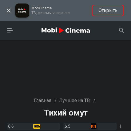
MobiCinema
Открыть
ТВ, фильмы и сериалы
Главная
/
Лучшее на ТВ
/
Тихий омут
6.6
6.5