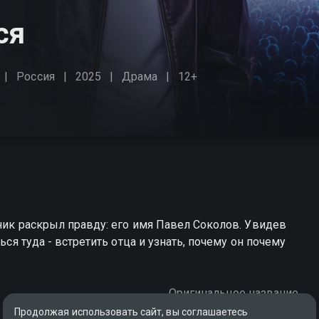
ся
Россия
2025
Драма
12+
вник раскрыл правду: его имя Павел Соколов. Увидев
ься туда - встретить отца и узнать, почему он почему
Оригинальное название
Everything That Concerns You
Продолжая использовать сайт, вы соглашаетесь