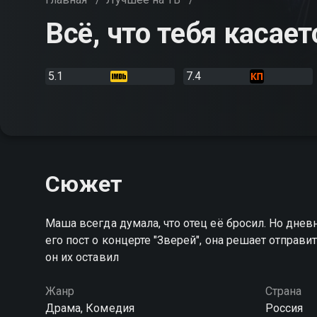
Всё, что тебя касает
5.1
7.4
Сюжет
Маша всегда думала, что отец её бросил. Но дне
его пост о концерте "Зверей", она решает отправит
он их оставил
Жанр
Страна
Драма, Комедия
Россия