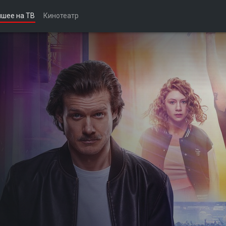
чшее на ТВ
Кинотеатр