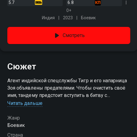
5.7
6.8
0+
Индия
2023
Боевик
Смотреть
Сюжет
Агент индийской спецслужбы Тигр и его напарница
Зоя объявлены предателями. Чтобы очистить своё
имя, тандему предстоит вступить в битву с
жаждущим мести террористом Аатишем
Читать дальше
Жанр
Боевик
Страна