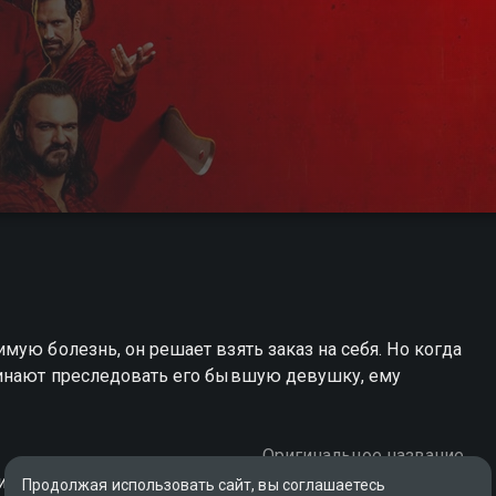
мую болезнь, он решает взять заказ на себя. Но когда
чинают преследовать его бывшую девушку, ему
Оригинальное название
икобритания, Испания
The Killer's Game
Продолжая использовать сайт, вы соглашаетесь