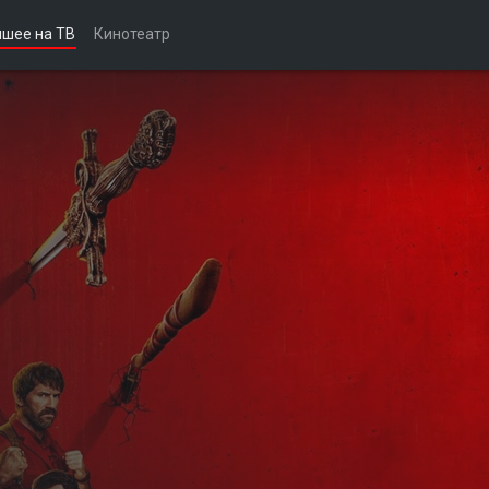
чшее на ТВ
Кинотеатр