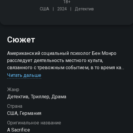
18+
США
2024
Детектив
Сюжет
Американский социальный психолог Бен Монро
расследует деятельность местного культа,
связанного с тревожным событием, в то время как
его дочь оказывается втянутой в отношения с
Читать дальше
таинственным местным парнем
Жанр
Детектив, Триллер, Драма
Страна
США, Германия
Оригинальное название
A Sacrifice