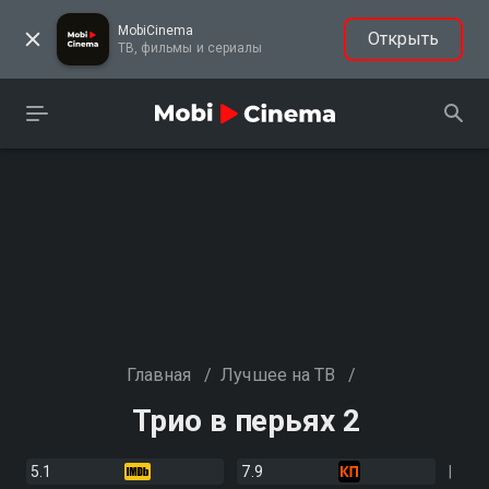
MobiCinema
Открыть
ТВ, фильмы и сериалы
Главная
/
Лучшее на ТВ
/
Трио в перьях 2
5.1
7.9