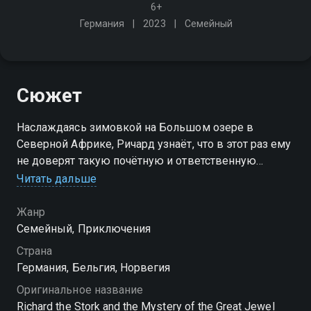
6+
Германия
2023
Семейный
Сюжет
Наслаждаясь зимовкой на Большом озере в
Северной Африке, Ричард узнаёт, что в этот раз ему
не доверят такую почётную и ответственную
миссию, как возглавить перелёт стаи аистов домой,
Читать дальше
на север
Жанр
Семейный, Приключения
Страна
Германия, Бельгия, Норвегия
Оригинальное название
Richard the Stork and the Mystery of the Great Jewel