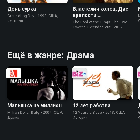
День сурка
Властелин колец: Две
крепости.
Groundhog Day • 1993, США,
M
Расширенная версия
Фэнтези
The Lord of the Rings: The Two
Towers. Extended cut • 2002,
США, Фэнтези
Ещё в жанре: Драма
Малышка на миллион
12 лет рабства
Million Dollar Baby • 2004, США,
12 Years a Slave • 2013, США,
Драма
История