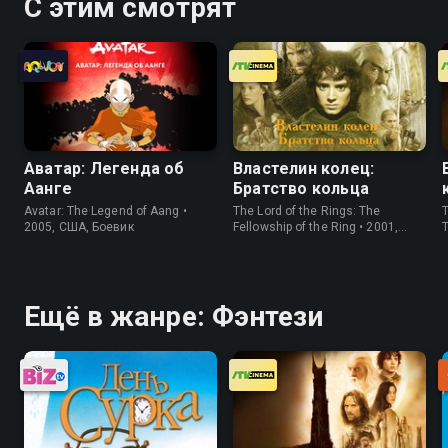
С этим смотрят
Аватар: Легенда об
Властелин колец:
Аанге
Братство кольца
Avatar: The Legend of Aang •
The Lord of the Rings: The
T
2005, США, Боевик
Fellowship of the Ring • 2001,
T
США, Боевик
Ещё в жанре: Фэнтези