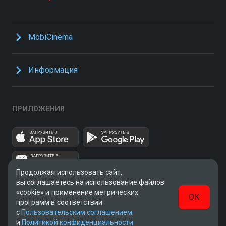
MobiCinema
Информация
ПРИЛОЖЕНИЯ
Продолжая использовать сайт,
вы соглашаетесь на использование файлов
«cookie» и применение метрических
ОК
программ в соответствии
с
Пользовательским соглашением
UUID: 4c7ade6e-4367-4b3c-ab97-a0715901b1d2
и
Политикой конфиденциальности
v3.9.15
|
SSR