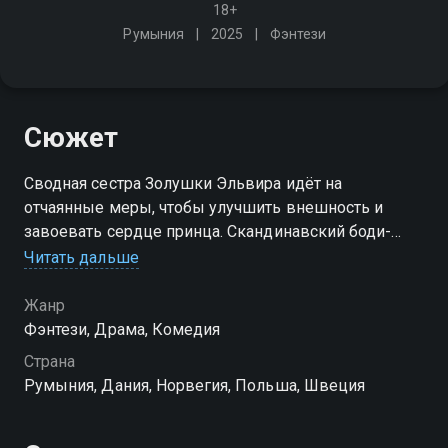
18+
Румыния
2025
Фэнтези
Сюжет
Сводная сестра Золушки Эльвира идёт на
отчаянные меры, чтобы улучшить внешность и
завоевать сердце принца. Скандинавский боди-
хоррор о суровых стандартах красоты по мотивам
Читать дальше
классической сказки
Жанр
Фэнтези, Драма, Комедия
Страна
Румыния, Дания, Норвегия, Польша, Швеция