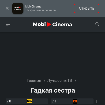
MobiCinema
Открыть
ТВ, фильмы и сериалы
Главная
/
Лучшее на ТВ
/
Гадкая сестра
7.0
7.1