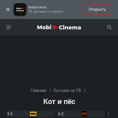
MobiCinema
Открыть
ТВ, фильмы и сериалы
Главная
/
Лучшее на ТВ
/
Кот и пёс
5.3
6.2