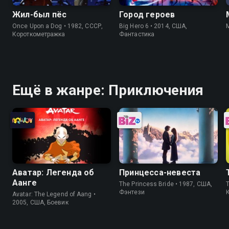
Жил-был пёс
Город героев
Once Upon a Dog • 1982, СССР,
Big Hero 6 • 2014, США,
Короткометражка
Фантастика
Ещё в жанре: Приключения
Аватар: Легенда об
Принцесса-невеста
Аанге
The Princess Bride • 1987, США,
T
Фэнтези
Avatar: The Legend of Aang •
2005, США, Боевик