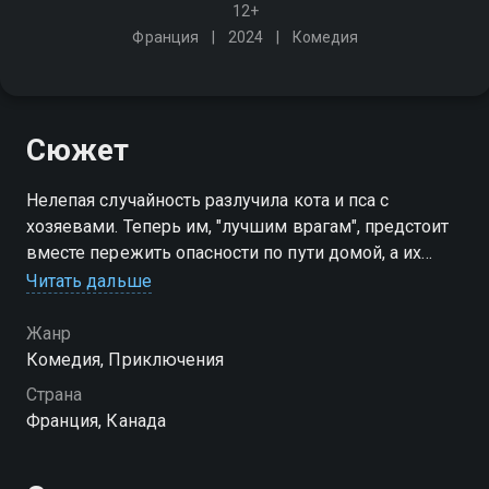
12+
Франция
2024
Комедия
Сюжет
Нелепая случайность разлучила кота и пса с
хозяевами. Теперь им, "лучшим врагам", предстоит
вместе пережить опасности по пути домой, а их
владельцы объединят усилия ради любимцев
Читать дальше
Жанр
Комедия, Приключения
Страна
Франция, Канада