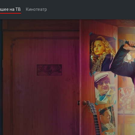
чшее на ТВ
Кинотеатр