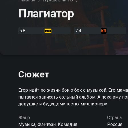
Плагиатор
5.8
7.4
Сюжет
Егор идёт по жизни бок о бок с музыкой. Его мама 
пытается записать сольный альбом. А пока ему п
девушке и будущему тестю-миллионеру
Жанр
Страна
Музыка, Фэнтези, Комедия
Россия