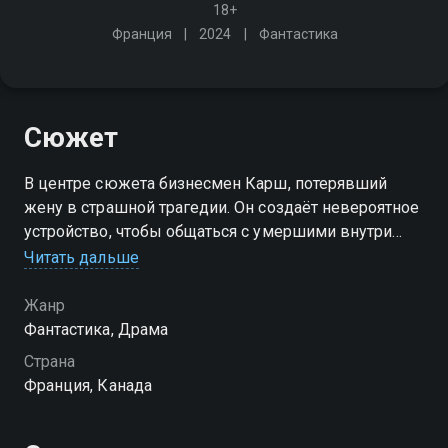
18+
Франция
2024
Фантастика
Сюжет
В центре сюжета бизнесмен Карш, потерявший
жену в страшной трагедии. Он создаёт невероятное
устройство, чтобы общаться с умершими внутри
погребального савана. Революционная технология
Читать дальше
способна изменить мир, но события приобретают
неожиданный поворот
Жанр
Фантастика, Драма
Страна
Франция, Канада