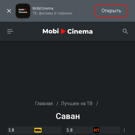
MobiCinema
Открыть
ТВ, фильмы и сериалы
Главная
/
Лучшее на ТВ
/
Саван
5.8
5.8