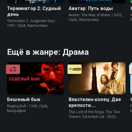
Терминатор 2: Судный
Аватар: Путь воды
день
Avatar: The Way of Water • 2022,
H
США, Фантастика
Terminator 2: Judgment Day •
1991, США, Фантастика
Ещё в жанре: Драма
Бешеный бык
Властелин колец: Две
крепости.
Raging Bull • 1980, США,
Расширенная версия
Биография
The Lord of the Rings: The Two
Towers. Extended cut • 2002,
США, Фэнтези