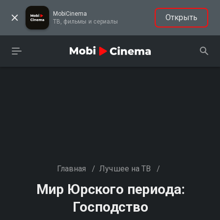
MobiCinema
Открыть
ТВ, фильмы и сериалы
Главная
/
Лучшее на ТВ
/
Мир Юрского периода:
Господство