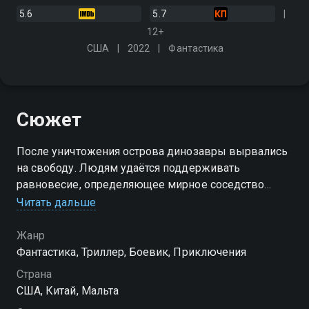
5.6
5.7
12+
США
2022
Фантастика
Сюжет
После уничтожения острова динозавры вырвались
на свободу. Людям удаётся поддерживать
равновесие, определяющее мирное соседство
между ними и древними рептилиями. Но как долго
Читать дальше
это продлится?
Жанр
Фантастика, Триллер, Боевик, Приключения
Страна
США, Китай, Мальта