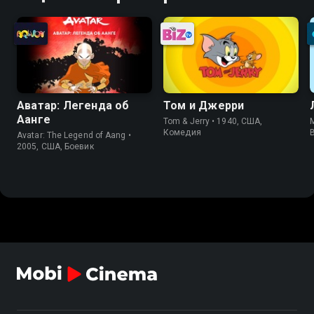
Аватар: Легенда об
Том и Джерри
Аанге
Tom & Jerry • 1940, США,
Комедия
Avatar: The Legend of Aang •
2005, США, Боевик