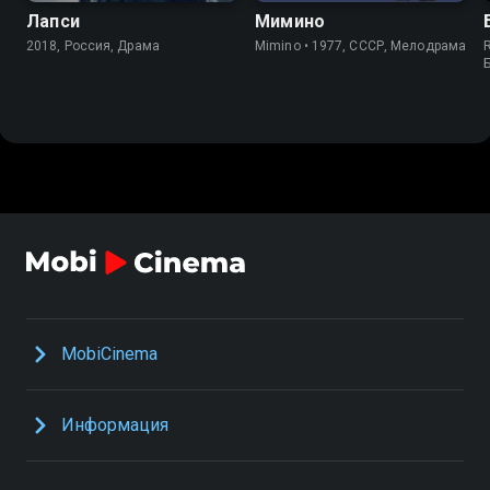
Лапси
Мимино
2018, Россия, Драма
Mimino • 1977, СССР, Мелодрама
R
MobiCinema
Информация