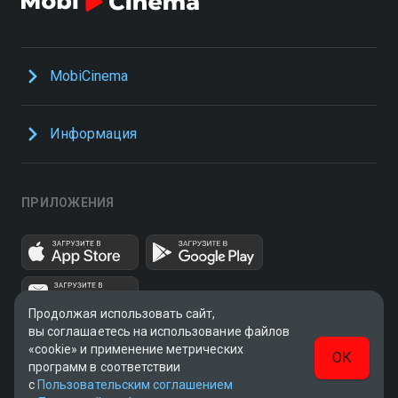
MobiCinema
Информация
ПРИЛОЖЕНИЯ
Продолжая использовать сайт,
вы соглашаетесь на использование файлов
«cookie» и применение метрических
ОК
программ в соответствии
с
Пользовательским соглашением
UUID: 84aaa4a7-044d-4df0-8d2a-831cf9a90bdd