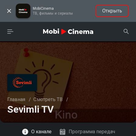
MobiCinema
Открыть
ТВ, фильмы и сериалы
Главная
/
Смотреть ТВ
/
Sevimli TV
Смотреть
О канале
Программа передач