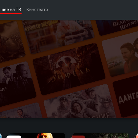
чшее на ТВ
Кинотеатр