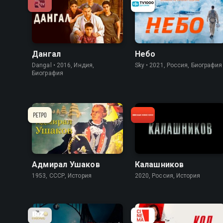
8.5
8.3
8.2
6.1
Дангал
Небо
Dangal • 2016, Индия,
Sky • 2021, Россия, Биография
Биография
7.9
6.9
7.9
6.0
Адмирал Ушаков
Калашников
1953, СССР, История
2020, Россия, История