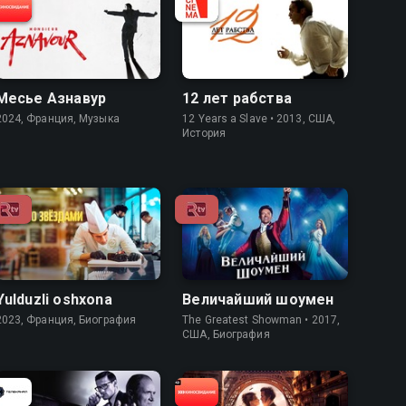
7.9
7.3
7.9
8.1
Месье Азнавур
12 лет рабства
2024, Франция, Музыка
12 Years a Slave • 2013, США,
История
7.7
6.5
7.5
7.6
Yulduzli oshxona
Величайший шоумен
2023, Франция, Биография
The Greatest Showman • 2017,
США, Биография