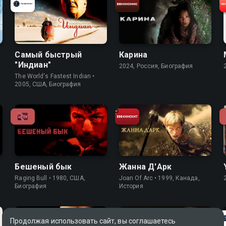
8.1
7.9
8.1
7.1
Самый быстрый
Карина
"Индиан"
2024, Россия, Биография
The World's Fastest Indian •
2005, США, Биография
7.8
8.3
7.7
6.7
Бешеный бык
Жанна Д'Арк
Raging Bull • 1980, США,
Joan Of Arc • 1999, Канада,
Биография
История
Продолжая использовать сайт, вы соглашаетесь