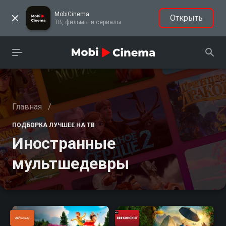
MobiCinema
Открыть
ТВ, фильмы и сериалы
Главная
/
ПОДБОРКА ЛУЧШЕЕ НА ТВ
Иностранные
мультшедевры