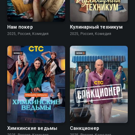
7.6
7.8
Нам покер
Кулинарный техникум
2025, Россия, Комедия
2025, Россия, Комедия
7.9
7.5
Химкинские ведьмы
Санкционер