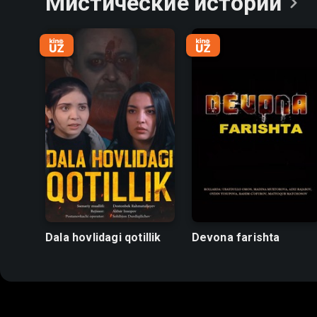
Мистические
истории
Dala hovlidagi qotillik
Devona farishta