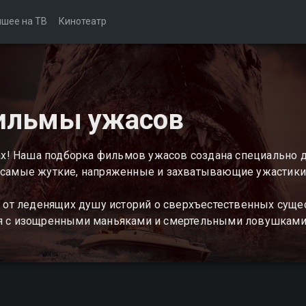
чшее на ТВ
Кинотеатр
ильмы ужасов
ах! Наша подборка фильмов ужасов создана специально для
 самые жуткие, напряженные и захватывающие ужастики, 
: от леденящих душу историй о сверхъестественных сущес
ся с изощренными маньяками и смертельными ловушками