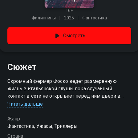
16+
Филиппины
2025
Фантастика
Смотреть
Сюжет
Скромный фермер Фоско ведет размеренную
жизнь в итальянской глуши, пока случайный
контакт в сети не открывает перед ним двери в
новый мир. Знакомство с загадочной Марианой
Читать дальше
быстро перерастает в одержимость, заставляя
мужчину забыть о привычных заботах. Более того,
Жанр
ее подарок неожиданно стирает границы между
Фантастика, Ужасы, Триллеры
реальностью и виртуальными иллюзиями.
Страна