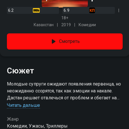
6.2
6.9
18+
Казахстан
2019
Комедии
Смотреть
Сюжет
Молодые супруги ожидают появления первенца, но
неожиданно ссорятся, так как эмоции на накале.
Дастан решает отвлечься от проблем и сбегает на
день от жены к своим друзьям, один из которых
Читать дальше
является бизнесменом, а второй – полицейским.
Вместе они решают поехать на рыбалку, но
Жанр
попадают в курьезные и непредвиденные
Комедии, Ужасы, Триллеры