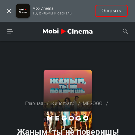
MobiCinema
Открыть
ТВ, фильмы и сериалы
Главная
/
Кинотеатр
/
MEGOGO
/
Жаным, ты не поверишь!