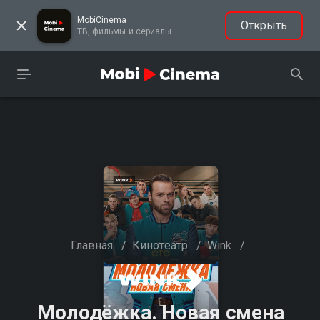
MobiCinema
Открыть
ТВ, фильмы и сериалы
Главная
/
Кинотеатр
/
Wink
/
Молодёжка. Новая смена