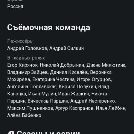
только найти общий язык с новым поколением
Россия
спортсменов, но и измениться самому.
Съёмочная команда
Режиссёры
Андрей Головков, Андрей Силкин
В главных ролях
Егор Кирячок, Николай Добрынин, Диана Милютина,
Владимир Зайцев, Даниил Киселёв, Вероника
Мохирева, Екатерина Честина, Игорь Огурцов,
Ангелина Поплавская, Кирилл Полухин, Влад
Канопка, Иван Мулин, Иван Жвакин, Никита
Паршин, Вячеслав Паршин, Андрей Нестеренко,
Максим Пушненков, Артур Каспранов, Илья Лейбин,
Алёна Бабенко
Сезоны и серии