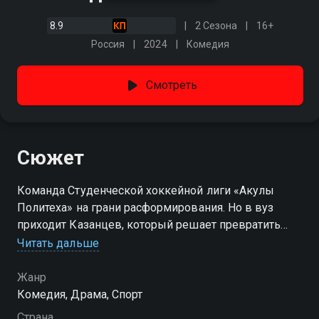
8.9
2 Сезона
16+
Россия
2024
Комедия
Смотреть
Сюжет
Команда Студенческой хоккейной лиги «Акулы
Политеха» на грани расформирования. Но в вуз
приходит Казанцев, который решает превратить
«Акул» в лучшую команду лиги и тем самым
Читать дальше
повысить рейтинг института. Тренером клуба он
видит в первую очередь бывшего игрока
Жанр
«Медведей» — Андрея Кисляка. Чтобы вывести
Комедия, Драма, Спорт
«Акул» на следующий уровень, Кисляку придётся не
Страна