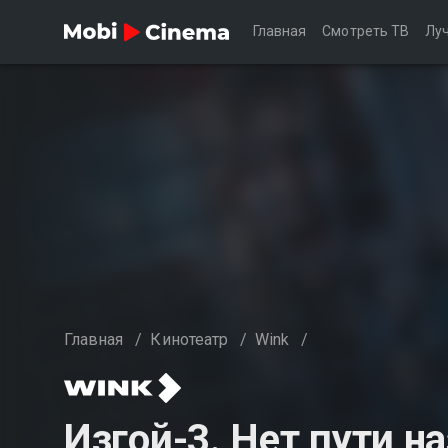
Главная
Смотреть ТВ
Лу
Главная
/
Кинотеатр
/
Wink
/
Изгой-3. Нет пути н