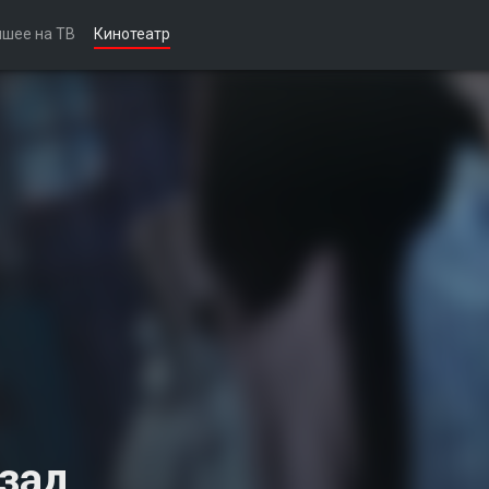
чшее на ТВ
Кинотеатр
азад