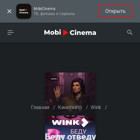
MobiCinema
Открыть
ТВ, фильмы и сериалы
Главная
/
Кинотеатр
/
Wink
/
Беду отведу