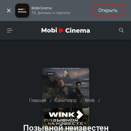
MobiCinema
Открыть
ТВ, фильмы и сериалы
Главная
/
Кинотеатр
/
Wink
/
Позывной неизвестен