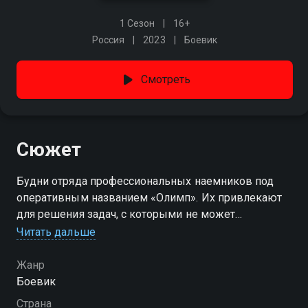
1 Сезон
16+
Россия
2023
Боевик
Смотреть
Сюжет
Будни отряда профессиональных наемников под
оперативным названием «Олимп». Их привлекают
для решения задач, с которыми не может
справиться больше никто. Группа по всему миру
Читать дальше
отстаивает интересы России, вступая в
противоборство с зарубежными спецслужбами,
Жанр
диктаторами, террористами и бандформированиями.
Боевик
Страна