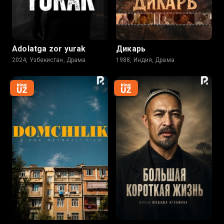
Adolatga zor yurak
Дикарь
2024, Узбекистан, Драма
1988, Индия, Драма