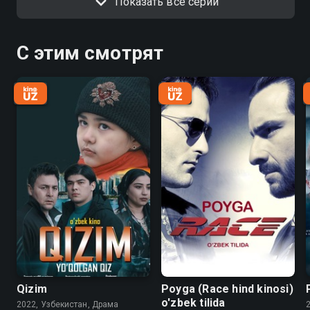
Показать все серии
С этим смотрят
Qizim
Poyga (Race hind kinosi)
o'zbek tilida
2022, Узбекистан, Драма