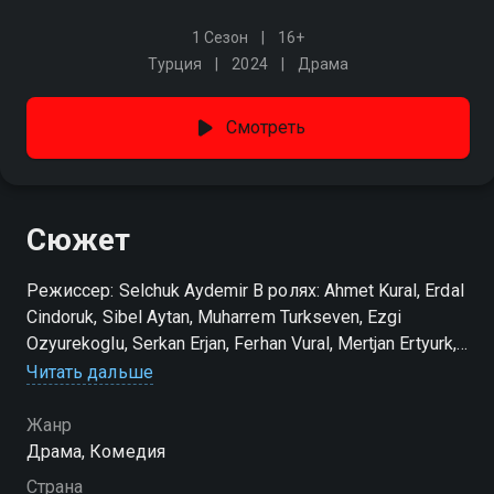
1 Сезон
16+
Турция
2024
Драма
Смотреть
Сюжет
Режиссер: Selchuk Aydemir В ролях: Ahmet Kural, Erdal
Cindoruk, Sibel Aytan, Muharrem Turkseven, Ezgi
Ozyurekoglu, Serkan Erjan, Ferhan Vural, Mertjan Ertyurk,
Teoman Aki, Yagiz Ata Dincher
Читать дальше
Жанр
Драма, Комедия
Страна