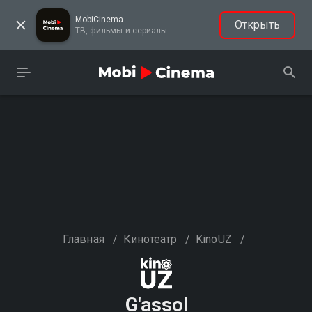
MobiCinema
Открыть
ТВ, фильмы и сериалы
Главная
/
Кинотеатр
/
KinoUZ
/
G'assol