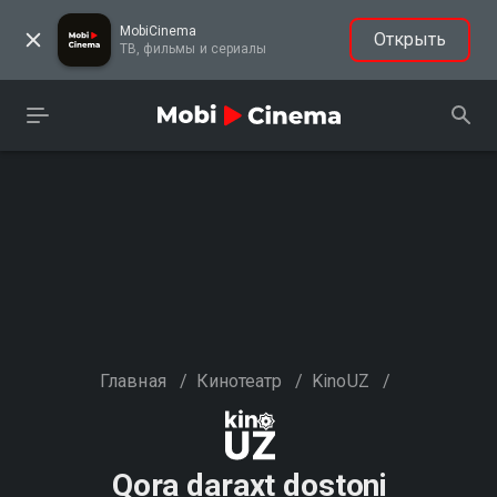
MobiCinema
Открыть
ТВ, фильмы и сериалы
Главная
/
Кинотеатр
/
KinoUZ
/
Qora daraxt dostoni