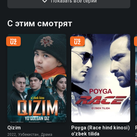
Показать все серии
С этим смотрят
Qizim
Poyga (Race hind kinosi)
o'zbek tilida
2022, Узбекистан, Драма