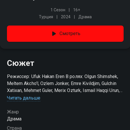
1 Сезон
16+
Турция
2024
Драма
Смотреть
Сюжет
Режиссер: Ufuk Hakan Eren В ролях: Olgun Shimshek,
Meltem Akcho'l, Ozlem Jonker, Emre Kivildjim, Gulchin
Xatixan, Mehmet Guler, Merix Ozturk, Ismail Haqqi Urun,
Nurhayat Boz, Sevtap Ozaltun
Читать дальше
Жанр
Драма
Страна