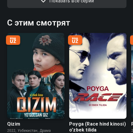
Показать все серии
С этим смотрят
Qizim
Poyga (Race hind kinosi)
o'zbek tilida
2022, Узбекистан, Драма