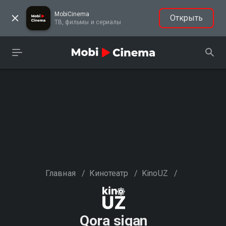
MobiCinema
Открыть
ТВ, фильмы и сериалы
Главная
/
Кинотеатр
/
KinoUZ
/
Qora sigan