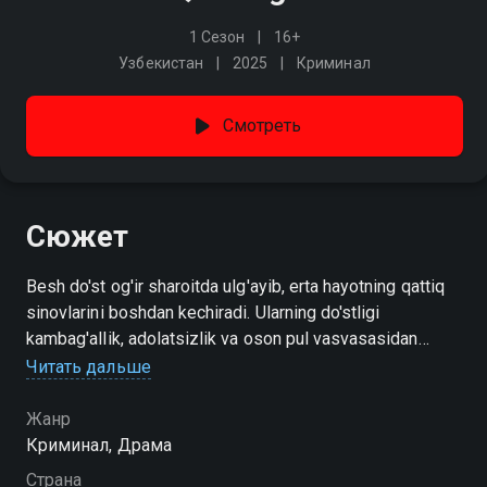
1 Сезон
16+
Узбекистан
2025
Криминал
Смотреть
Сюжет
Besh do'st og'ir sharoitda ulg'ayib, erta hayotning qattiq
sinovlarini boshdan kechiradi. Ularning do'stligi
kambag'allik, adolatsizlik va oson pul vasvasasidan
o'tadi, ammo ular baribir bir-biriga sodiq qoladi. Hikoya
Читать дальше
markazida - tez jahlli, lekin adolatli yigit Ulug'bek. Uning
uchun eng muhimi - oilasi. Yonida esa uning yaqinlari:
Жанр
ko'cha hayotiga o'rgangan Rustam, yengiltabiat Sardor,
Криминал, Драма
jimjit Jamshid va orzuvchan Mardon. Bir kun kelib ularning
Страна