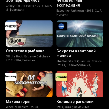
Зоопарк Ирвинов
Неизвестная
экспедиция
Crikey! It's the Irwins • 2018, США,
Информация
Expedition Unknown • 2015, США,
История
Оголтелая рыбалка
Секреты квантовой
физики
Off the Hook: Extreme Catches •
2012, США, Рыбалка
The Secrets of Quantum Physics
• 2014, Великобритания,
Исследование
Махинаторы
Келинлар қўзғолони
Wheeler Dealers • 2003,
1984, СССР, Семейный