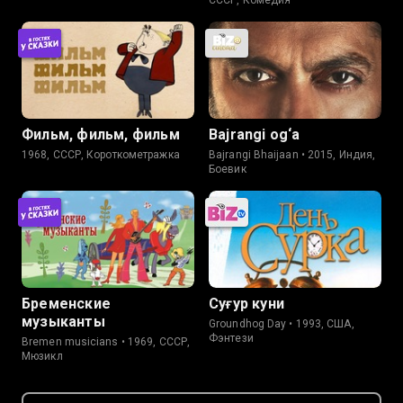
СССР, Комедия
Фильм, фильм, фильм
Bajrangi og‘a
1968, СССР, Короткометражка
Bajrangi Bhaijaan • 2015, Индия,
Боевик
Бременские
Суғур куни
музыканты
Groundhog Day • 1993, США,
Фэнтези
Bremen musicians • 1969, СССР,
Мюзикл