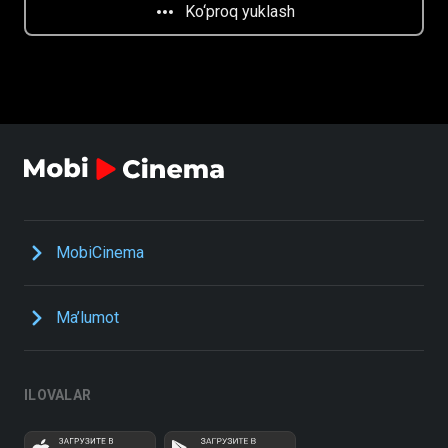
Ko‘proq yuklash
MobiCinema
Ma’lumot
ILOVALAR