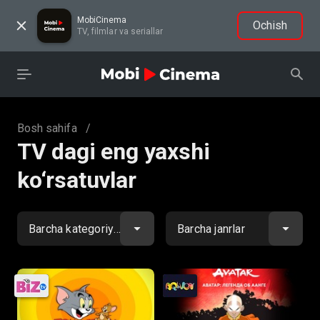
MobiCinema
Ochish
TV, filmlar va seriallar
Bosh sahifa
/
TV dagi eng yaxshi
ko‘rsatuvlar