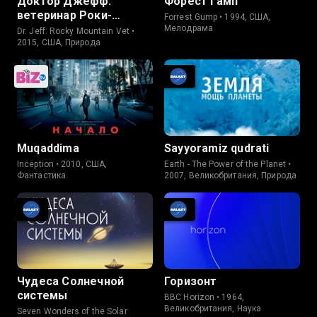
Доктор Джефф:
Форест Гамп
ветеринар Роки-
Forrest Gump • 1994, США,
Маунтин
Мелодрама
Dr. Jeff: Rocky Mountain Vet •
2015, США, Природа
Muqaddima
Sayyoramiz qudrati
Inception • 2010, США,
Earth - The Power of the Planet •
Фантастика
2007, Великобритания, Природа
Чудеса Солнечной
Горизонт
системы
BBC Horizon • 1964,
Великобритания, Наука
Seven Wonders of the Solar