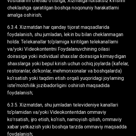
vositalarini chetlab o‘tishga, Xizmatga ruxsatsiz kirishni
cheklashga qaratilgan boshqa noqonuniy harakatlarni
amalga oshirish;
6.3.4. Xizmatdan har qanday tijorat maqsadlarida
foydalanish, shu jumladan, lekin bu bilan cheklanmagan
holda: Telekanallar to‘plamiga kiritilgan telekanallarni
va/yoki Videokontentni Foydalanuvchining oilasi
doirasiga yoki individual shaxslar doirasiga kirmaydigan
shaxslarga yoki bepul kirish uchun ochiq joylarda (kafelar,
restoranlar, do‘konlar, mehmonxonalar va boshqalarda)
ko‘rsatish yoki taqdim etish orqali yuqoridagi joylarning
isteʼmolchilik jozibadorligini oshirish maqsadida
foydalanish;
6.3.5. Xizmatdan, shu jumladan televideniye kanallari
to‘plamidan va/yoki Videokontentdan ommaviy
koʻrsatish, ijro etish, ko‘rish, namoyish qilish, ommaviy
xabar yetkazish yoki boshqa tarzda ommaviy maqsadda
foydalanish;