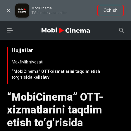
MobiCinema
Ochish
TV, filmlar va seriallar
Hujjatlar
Maxfiylik siyosati
“MobiCinema” OTT-xizmatlarini taqdim etish
toʻgʻrisida kelishuv
“MobiCinema” OTT-
xizmatlarini taqdim
etish toʻgʻrisida