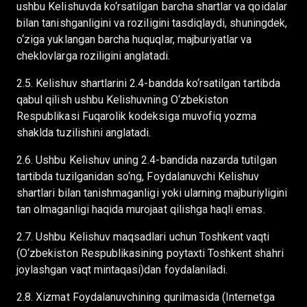
ushbu Kelishuvda ko‘rsatilgan barcha shartlar va qoidalar
bilan tanishganligini va roziligini tasdiqlaydi, shuningdek,
o‘ziga yuklangan barcha huquqlar, majburiyatlar va
cheklovlarga roziligini anglatadi.
2.5. Kelishuv shartlarini 2.4-bandda ko‘rsatilgan tartibda
qabul qilish ushbu Kelishuvning O‘zbekiston
Respublikasi Fuqarolik kodeksiga muvofiq yozma
shaklda tuzilishini anglatadi.
2.6. Ushbu Kelishuv uning 2.4-bandida nazarda tutilgan
tartibda tuzilganidan so‘ng, Foydalanuvchi Kelishuv
shartlari bilan tanishmaganligi yoki ularning majburiyligini
tan olmaganligi haqida murojaat qilishga haqli emas.
2.7. Ushbu Kelishuv maqsadlari uchun Toshkent vaqti
(O‘zbekiston Respublikasining poytaxti Toshkent shahri
joylashgan vaqt mintaqasi)dan foydalaniladi.
2.8. Xizmat Foydalanuvchining qurilmasida (Internetga