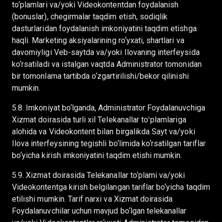
to‘plamlari va/yoki Videokontentdan foydalanish
(bonuslar), chegirmalar taqdim etish, sodiqlik
dasturlaridan foydalanish imkoniyatini taqdim etishga
haqli. Marketing aksiyalarining ro‘yxati, shartlari va
davomiyligi Veb-saytda va/yoki Ilovaning interfeysida
ko‘rsatiladi va istalgan vaqtda Administrator tomonidan
bir tomonlama tartibda o‘zgartirilishi/bekor qilinishi
mumkin.
5.8. Imkoniyat bo‘lganda, Administrator Foydalanuvchiga
Xizmat doirasida turli xil Telekanallar toʻplamlariga
alohida va Videokontent bilan birgalikda Sayt va/yoki
Ilova interfeysining tegishli bo‘limida ko‘rsatilgan tariflar
bo‘yicha kirish imkoniyatini taqdim etishi mumkin.
5.9. Xizmat doirasida Telekanallar to‘plami va/yoki
Videokontentga kirish belgilangan tariflar bo‘yicha taqdim
etilishi mumkin. Tarif narxi va Xizmat doirasida
Foydalanuvchilar uchun mavjud bo‘lgan telekanallar