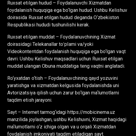
Ruxsat etilgan hudud – Foydalanuvchi Xizmatdan
foydalanish huquqiga ega bo‘lgan hudud. Ushbu Kelishuv
doirasida Ruxsat etilgan hudud deganda O‘zbekiston
Respublikasi hududi tushunilishi kerak.
Ruxsat etilgan muddat – Foydalanuvchining Xizmat
doirasidagi Telekanallar toʻplami va/yoki
Videokontentdan foydalanish huquqiga ega bo‘lgan vaqt
davri. Ushbu Kelishuv maqsadlari uchun Ruxsat etilgan
muddat ulangan Obuna muddatiga teng vaqtni anglatadi.
Ro‘yxatdan o‘tish – Foydalanuvchining qayd yozuvini
yaratishga va xizmatdan kelgusida foydalanishda uni
Avtorizatsiya qilish uchun zarur bo‘lgan maʼlumotlarni
taqdim etish jarayoni.
Sayt – Internet tarmog‘idagi https://mobicinema.uz
manzilida joylashgan, ushbu Kelishuvni, Xizmat haqidagi
maʼlumotlarni o‘z ichiga olgan va u orqali Xizmatdan
foydalanish imkoniyati taqdim etiladigan sayt.