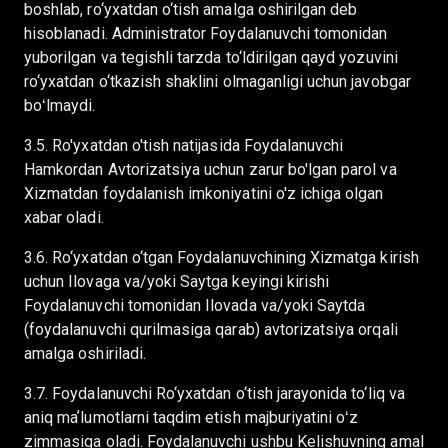
boshlab, ro‘yxatdan o‘tish amalga oshirilgan deb
hisoblanadi. Administrator Foydalanuvchi tomonidan
yuborilgan va tegishli tarzda to‘ldirilgan qayd yozuvini
ro‘yxatdan o‘tkazish shaklini olmaganligi uchun javobgar
boʻlmaydi.
3.5. Ro'yxatdan o'tish natijasida Foydalanuvchi
Hamkordan Avtorizatsiya uchun zarur bo'lgan parol va
Xizmatdan foydalanish imkoniyatini o'z ichiga olgan
xabar oladi.
3.6. Ro‘yxatdan o‘tgan Foydalanuvchining Xizmatga kirish
uchun Ilovaga va/yoki Saytga keyingi kirishi
Foydalanuvchi tomonidan Ilovada va/yoki Saytda
(foydalanuvchi qurilmasiga qarab) avtorizatsiya orqali
amalga oshiriladi.
3.7. Foydalanuvchi Ro‘yxatdan o‘tish jarayonida to‘liq va
aniq maʼlumotlarni taqdim etish majburiyatini oʻz
zimmasiga oladi. Foydalanuvchi ushbu Kelishuvning amal