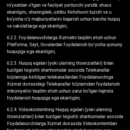
ro‘yxatdan o‘tgan va faoliyat yurituvchi yuridik shaxs
ekanligini, shuningdek, ushbu Kelishuvni tuzish va u
bo‘yicha o‘z majburiyatlarini bajarish uchun barcha huquq
va vakolatlarga ega ekanligini;
6.2.2. Foydalanuvchilarga Xizmatni taqdim etish uchun
Platforma, Sayt, Ilovalardan foydalanish boʻyicha qonuniy
huquqiga ega ekanligini;
6.2.3. Huquq egalari (yoki ularning litsenziatlari) bilan
tuzilgan tegishli shartnomalar asosida Telekanallar
to‘plamiga kiritilgan telekanallardan Foydalanuvchiga
Xizmat doirasidagi Telekanallar to‘plamidan foydalanish
imkoniyatini taqdim etish uchun zarur bo‘lgan hajmda
foydalanish huquqiga ega ekanligini;
6.2.4. Videokontentning Huquq egalari (yoki ularning
litsenziatlari) bilan tuzilgan tegishli shartnomalar asosida
Foydalanuvchilarga Xizmat doirasida Videokontentdan