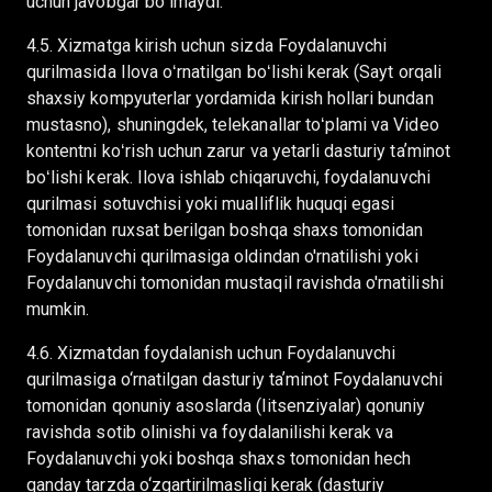
uchun javobgar boʻlmaydi.
4.5. Xizmatga kirish uchun sizda Foydalanuvchi
qurilmasida Ilova oʻrnatilgan boʻlishi kerak (Sayt orqali
shaxsiy kompyuterlar yordamida kirish hollari bundan
mustasno), shuningdek, telekanallar toʻplami va Video
kontentni koʻrish uchun zarur va yetarli dasturiy taʼminot
boʻlishi kerak. Ilova ishlab chiqaruvchi, foydalanuvchi
qurilmasi sotuvchisi yoki mualliflik huquqi egasi
tomonidan ruxsat berilgan boshqa shaxs tomonidan
Foydalanuvchi qurilmasiga oldindan o'rnatilishi yoki
Foydalanuvchi tomonidan mustaqil ravishda o'rnatilishi
mumkin.
4.6. Xizmatdan foydalanish uchun Foydalanuvchi
qurilmasiga o‘rnatilgan dasturiy taʼminot Foydalanuvchi
tomonidan qonuniy asoslarda (litsenziyalar) qonuniy
ravishda sotib olinishi va foydalanilishi kerak va
Foydalanuvchi yoki boshqa shaxs tomonidan hech
qanday tarzda o‘zgartirilmasligi kerak (dasturiy