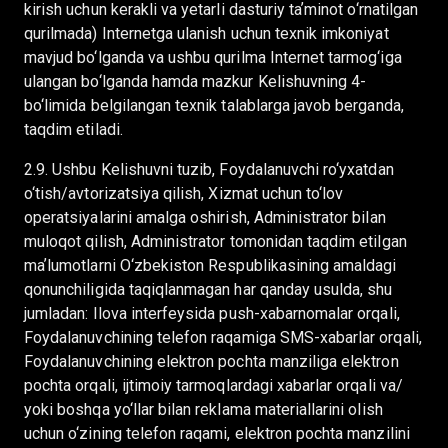
kirish uchun kerakli va yetarli dasturiy taʼminot o‘rnatilgan
qurilmada) Internetga ulanish uchun texnik imkoniyat
mavjud bo‘lganda va ushbu qurilma Internet tarmog‘iga
ulangan bo‘lganda hamda mazkur Kelishuvning 4-
bo‘limida belgilangan texnik talablarga javob berganda,
taqdim etiladi.
2.9. Ushbu Kelishuvni tuzib, Foydalanuvchi ro‘yxatdan
o‘tish/avtorizatsiya qilish, Xizmat uchun to‘lov
operatsiyalarini amalga oshirish, Administrator bilan
muloqot qilish, Administrator tomonidan taqdim etilgan
maʼlumotlarni O‘zbekiston Respublikasining amaldagi
qonunchiligida taqiqlanmagan har qanday usulda, shu
jumladan: Ilova interfeysida push-xabarnomalar orqali,
Foydalanuvchining telefon raqamiga SMS-xabarlar orqali,
Foydalanuvchining elektron pochta manziliga elektron
pochta orqali, ijtimoiy tarmoqlardagi xabarlar orqali va/
yoki boshqa yo‘llar bilan reklama materiallarini olish
uchun o‘zining telefon raqami, elektron pochta manzilini