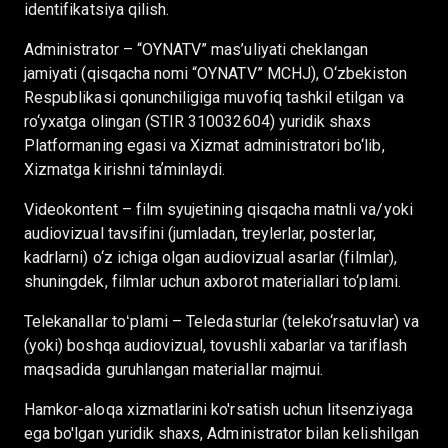
identifikatsiya qilish.
Administrator – “OYNATV” mas’uliyati cheklangan
jamiyati (qisqacha nomi “OYNATV” MCHJ), O‘zbekiston
Respublikasi qonunchiligiga muvofiq tashkil etilgan va
ro‘yxatga olingan (STIR 310032604) yuridik shaxs
Platformaning egasi va Xizmat administratori bo‘lib,
Xizmatga kirishni taʼminlaydi.
Videokontent – film syujetining qisqacha matnli va/yoki
audiovizual tavsifini (jumladan, treylerlar, posterlar,
kadrlarni) o‘z ichiga olgan audiovizual asarlar (filmlar),
shuningdek, filmlar uchun axborot materiallari to‘plami.
Telekanallar toʻplami – Teledasturlar (teleko‘rsatuvlar) va
(yoki) boshqa audiovizual, tovushli xabarlar va tariflash
maqsadida guruhlangan materiallar majmui.
Hamkor-aloqa xizmatlarini ko'rsatish uchun litsenziyaga
ega bo'lgan yuridik shaxs, Administrator bilan kelishilgan