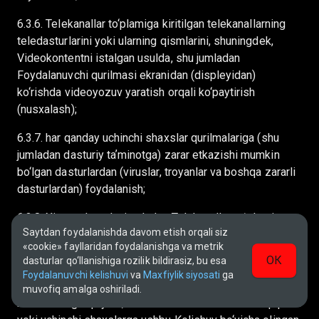
6.3.6. Telekanallar to‘plamiga kiritilgan telekanallarning
teledasturlarini yoki ularning qismlarini, shuningdek,
Videokontentni istalgan usulda, shu jumladan
Foydalanuvchi qurilmasi ekranidan (displeyidan)
ko‘rishda videoyozuv yaratish orqali ko‘paytirish
(nusxalash);
6.3.7. har qanday uchinchi shaxslar qurilmalariga (shu
jumladan dasturiy taʼminotga) zarar etkazishi mumkin
bo‘lgan dasturlardan (viruslar, troyanlar va boshqa zararli
dasturlardan) foydalanish;
6.3.8. Xizmatdan, shu jumladan Telekanallar toʻplami
Saytdan foydalanishda davom etish orqali siz
va/yoki Videokontentdan ushbu Kelishuvda ruxsat
«cookie» fayllaridan foydalanishga va metrik
etilganidan boshqa har qanday maqsadda va usullarda
ОК
dasturlar qo‘llanishiga rozilik bildirasiz, bu esa
foydalanish, shu jumladan, lekin bu bilan cheklanmagan
Foydalanuvchi kelishuvi
va
Maxfiylik siyosati
ga
holda: qayta sotish, ijaraga berish, tarqatish, sotish, tijorat
muvofiq amalga oshiriladi.
muomalasiga qo‘yish, Xizmatni hamma uchun ochiq qilish