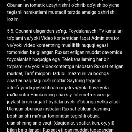
Obunani avtomatik uzaytirishni o‘chirib qo‘yish bo‘yicha
tegishli harakatlarni mustaqil tarzda amalga oshirishi
lozim.
5.5. Obunani ulagandan so'ng, Foydalanuvchi TV kanallari
to'plami va/yoki Video kontentidan faqat Administrator
va/yoki video kontentning mualliflik huquqi egasi
tomonidan belgilangan Ruxsat etilgan muddat davomida
foydalanish huquqiga ega. Telekanallarning har bir
toʻplami va/yoki Videokontentga nisbatan Ruxsat etilgan
muddat, Tarif miqdori, tarkibi, mazmuni va boshqa
shartlar haqidagi maʼlumotlar Saytning tegishli
interfeysida joylashtirish orqali va/yoki Ilova yoki
ma'lumotni Hamkorning shaxsiy Internet-resursiga
joylashtirish orqali Foydalanuvchi eʼtiboriga yetkaziladi.
Ulangan obunaga nisbatan Ruxsat etilgan davrning
boshlanishi ma'mur tomonidan tegishli obuna
ulanishining aniq vaqti (daqiqalar, soatlar, kun, oy, yil)
bilan belgilanadi. Ruxsat etilgan muddat tugagandan