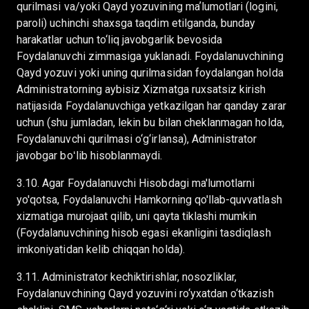
qurilmasi va/yoki Qayd yozuvining maʼlumotlari (logini,
paroli) uchinchi shaxsga taqdim etilganda, bunday
harakatlar uchun to‘liq javobgarlik bevosida
Foydalanuvchi zimmasiga yuklanadi. Foydalanuvchining
Qayd yozuvi yoki uning qurilmasidan foydalangan holda
Administratorning aybisiz Xizmatga ruxsatsiz kirish
natijasida Foydalanuvchiga yetkazilgan har qanday zarar
uchun (shu jumladan, lekin bu bilan cheklanmagan holda,
Foydalanuvchi qurilmasi o‘g‘irlansa), Administrator
javobgar boʻlib hisoblanmaydi.
3.10. Agar Foydalanuvchi Hisobdagi ma'lumotlarni
yo'qotsa, Foydalanuvchi Hamkorning qo'llab-quvvatlash
xizmatiga murojaat qilib, uni qayta tiklashi mumkin
(Foydalanuvchining hisob egasi ekanligini tasdiqlash
imkoniyatidan kelib chiqqan holda).
3.11. Administrator kechiktirishlar, nosozliklar,
Foydalanuvchining Qayd yozuvini ro‘yxatdan o‘tkazish