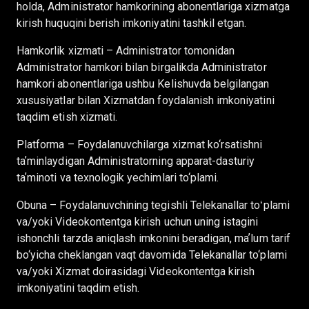
holda, Administrator hamkorining abonentlariga xizmatga
kirish huquqini berish imkoniyatini tashkil etgan.
Hamkorlik xizmati – Administrator tomonidan
Administrator hamkori bilan birgalikda Administrator
hamkori abonentlariga ushbu Kelishuvda belgilangan
xususiyatlar bilan Xizmatdan foydalanish imkoniyatini
taqdim etish xizmati.
Platforma – Foydalanuvchilarga xizmat ko‘rsatishni
taʼminlaydigan Administratorning apparat-dasturiy
taʼminoti va texnologik yechimlari to‘plami.
Obuna – Foydalanuvchining tegishli Telekanallar toʻplami
va/yoki Videokontentga kirish uchun uning istagini
ishonchli tarzda aniqlash imkonini beradigan, maʼlum tarif
bo‘yicha cheklangan vaqt davomida Telekanallar to‘plami
va/yoki Xizmat doirasidagi Videokontentga kirish
imkoniyatini taqdim etish.