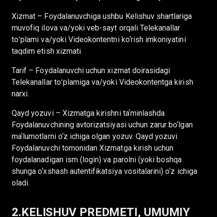
Xizmat – Foydalanuvchiga ushbu Kelishuv shartlariga
muvofiq ilova va/yoki veb-sayt orqali Telekanallar
toʻplami va/yoki Videokontentni ko‘rish imkoniyatini
taqdim etish xizmati.
Tarif – Foydalanuvchi uchun xizmat doirasidagi
Telekanallar toʻplamiga va/yoki Videokontentga kirish
narxi.
Qayd yozuvi – Xizmatga kirishni taʼminlashda
Foydalanuvchining avtorizatsiyasi uchun zarur bo‘lgan
maʼlumotlarni o‘z ichiga olgan yozuv. Qayd yozuvi
Foydalanuvchi tomonidan Xizmatga kirish uchun
foydalanadigan ism (login) va parolni (yoki boshqa
shunga o‘xshash autentifikatsiya vositalarini) o‘z ichiga
oladi.
2.KELISHUV PREDMETI, UMUMIY