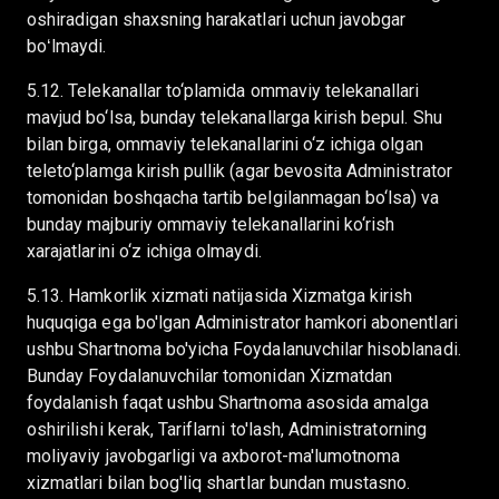
oshiradigan shaxsning harakatlari uchun javobgar
boʻlmaydi.
5.12. Telekanallar to‘plamida ommaviy telekanallari
mavjud bo‘lsa, bunday telekanallarga kirish bepul. Shu
bilan birga, ommaviy telekanallarini o‘z ichiga olgan
teleto‘plamga kirish pullik (agar bevosita Administrator
tomonidan boshqacha tartib belgilanmagan bo‘lsa) va
bunday majburiy ommaviy telekanallarini ko‘rish
xarajatlarini o‘z ichiga olmaydi.
5.13. Hamkorlik xizmati natijasida Xizmatga kirish
huquqiga ega bo'lgan Administrator hamkori abonentlari
ushbu Shartnoma bo'yicha Foydalanuvchilar hisoblanadi.
Bunday Foydalanuvchilar tomonidan Xizmatdan
foydalanish faqat ushbu Shartnoma asosida amalga
oshirilishi kerak, Tariflarni to'lash, Administratorning
moliyaviy javobgarligi va axborot-ma'lumotnoma
xizmatlari bilan bog'liq shartlar bundan mustasno.