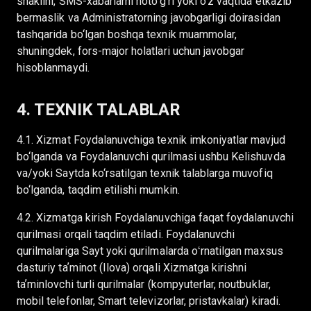
shaklini, SMS-xabarlarni noto‘g‘ri yoki o‘z vaqtida etkazib
bermaslik va Administratorning javobgarligi doirasidan
tashqarida bo‘lgan boshqa texnik muammolar,
shuningdek, fors-major holatlari uchun javobgar
hisoblanmaydi.
4. TEXNIK TALABLAR
4.1. Xizmat Foydalanuvchiga texnik imkoniyatlar mavjud
bo‘lganda va Foydalanuvchi qurilmasi ushbu Kelishuvda
va/yoki Saytda ko‘rsatilgan texnik talablarga muvofiq
bo‘lganda, taqdim etilishi mumkin.
4.2. Xizmatga kirish Foydalanuvchiga faqat foydalanuvchi
qurilmasi orqali taqdim etiladi. Foydalanuvchi
qurilmalariga Sayt yoki qurilmalarda oʻrnatilgan maxsus
dasturiy taʼminot (Ilova) orqali Xizmatga kirishni
taʼminlovchi turli qurilmalar (kompyuterlar, noutbuklar,
mobil telefonlar, Smart televizorlar, pristavkalar) kiradi.