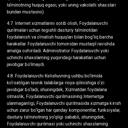
taʼminotning huquq egasi, yoki uning vakolatli shaxslari
bundan mustasno).
4.7. Internet xizmatlarini sotib olish, Foydalanuvchi
qurilmalari uchun tegishli dasturiy taʼminotdan
foydalanish va o‘rnatish huquqlari bilan bog‘liq barcha
harakatlar Foydalanuvchi tomonidan mustaqil ravishda
amalga oshiriladi. Administrator Foydalanuvchi yoki
uchinchi shaxslarning yuqoridagi harakatlari uchun
javobgar bo‘lmaydi.
4.8. Foydalanuvchi Kelishuvning ushbu bo‘limida
ko‘rsatilgan texnik talablarga rioya qilinishiga o‘zi
javobgar bo‘ladi, shuningdek, Xizmatdan foydalana
olmaslik, Foydalanuvchi qurilmasining Internetga
ulanmaganligi, Foydalanuvchi qurilmasida xizmatga kirish
uchun zarur bo‘lgan har qanday komponentlar, funksiyalar,
dasturiy taʼminotning yo‘qligi sababli, shuningdek,
Foydalanuvchi qurilmasi yoki uchinchi shaxslarning