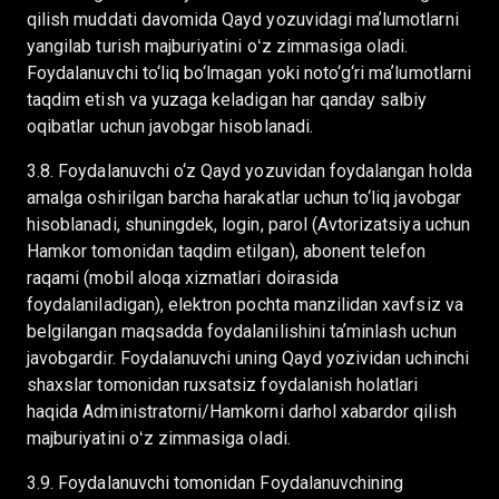
qilish muddati davomida Qayd yozuvidagi maʼlumotlarni
yangilab turish majburiyatini oʻz zimmasiga oladi.
Foydalanuvchi to‘liq bo‘lmagan yoki noto‘g‘ri maʼlumotlarni
taqdim etish va yuzaga keladigan har qanday salbiy
oqibatlar uchun javobgar hisoblanadi.
3.8. Foydalanuvchi o‘z Qayd yozuvidan foydalangan holda
amalga oshirilgan barcha harakatlar uchun to‘liq javobgar
hisoblanadi, shuningdek, login, parol (Avtorizatsiya uchun
Hamkor tomonidan taqdim etilgan), abonent telefon
raqami (mobil aloqa xizmatlari doirasida
foydalaniladigan), elektron pochta manzilidan xavfsiz va
belgilangan maqsadda foydalanilishini taʼminlash uchun
javobgardir. Foydalanuvchi uning Qayd yozividan uchinchi
shaxslar tomonidan ruxsatsiz foydalanish holatlari
haqida Administratorni/Hamkorni darhol xabardor qilish
majburiyatini oʻz zimmasiga oladi.
3.9. Foydalanuvchi tomonidan Foydalanuvchining