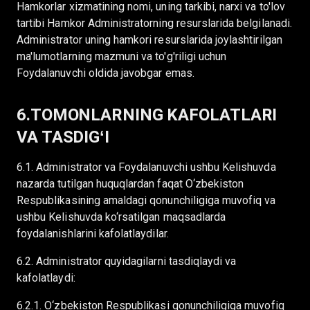
Hamkorlar xizmatining nomi, uning tarkibi, narxi va to'lov
tartibi Hamkor Administratorning resurslarida belgilanadi.
Administrator uning hamkori resurslarida joylashtirilgan
ma'lumotlarning mazmuni va to'g'riligi uchun
Foydalanuvchi oldida javobgar emas.
6.TOMONLARNING KAFOLATLARI
VA TASDIGʻI
6.1. Administrator va Foydalanuvchi ushbu Kelishuvda
nazarda tutilgan huquqlardan faqat O‘zbekiston
Respublikasining amaldagi qonunchiligiga muvofiq va
ushbu Kelishuvda ko‘rsatilgan maqsadlarda
foydalanishlarini kafolatlaydilar.
6.2. Administrator quyidagilarni tasdiqlaydi va
kafolatlaydi:
6.2.1. O‘zbekiston Respublikasi qonunchiligiga muvofiq