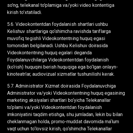
so'ng, telekanal to'plamiga va/yoki video kontentiga
kirish to'xtatiladi.
5.6. Videokontentdan foydalanish shartlari ushbu
Kelishuv shartlariga qo‘shimcha ravishda tariflarga
muvofiq tegishli Videokontentning huquq egasi
tomonidan belgilanadi. Ushbu Kelishuv doirasida
Videokontentning huquq egalari deganda
Foydalanuvchilarga Videokontentdan foydalanish
(ko‘rish) huquqini berish huquqiga ega bo‘lgan onlayn-
kinoteatrlar, audiovizual xizmatlar tushunilishi kerak.
5.7. Administrator Xizmat doirasida Foydalanuvchiga
Administrator va/yoki Videokontentning huquq egasining
marketing aksiyalari shartlari bo‘yicha Telekanallar
to‘plami va/yoki Videokontentdan foydalanish
imkoniyatini taqdim etishga, shu jumladan, lekin bu bilan
cheklanmagan holda, promo-muddat davomida maʼlum
vaqt uchun to‘lovsiz kirish, qo‘shimcha Telekanallar