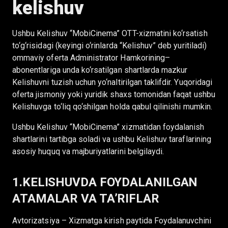
kelishuv
Ushbu Kelishuv “MobiCinema” OTT-xizmatini ko‘rsatish
to‘g‘risidagi (keyingi o‘rinlarda “Kelishuv” deb yuritiladi)
ommaviy oferta Administrator Hamkorining–
abonentlariga unda ko‘rsatilgan shartlarda mazkur
Kelishuvni tuzish uchun yo‘naltirilgan taklifdir. Yuqoridagi
oferta jismoniy yoki yuridik shaxs tomonidan faqat ushbu
Kelishuvga to‘liq qo‘shilgan holda qabul qilinishi mumkin.
Ushbu Kelishuv “MobiCinema” xizmatidan foydalanish
shartlarini tartibga soladi va ushbu Kelishuv taraflarining
asosiy huquq va majburiyatlarini belgilaydi.
1.KELISHUVDA FOYDALANILGAN
ATAMALAR VA TAʼRIFLAR
Avtorizatsiya – Xizmatga kirish paytida Foydalanuvchini