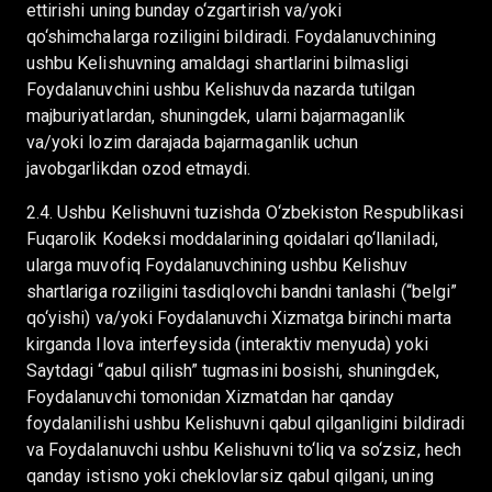
ettirishi uning bunday o‘zgartirish va/yoki
qo‘shimchalarga roziligini bildiradi. Foydalanuvchining
ushbu Kelishuvning amaldagi shartlarini bilmasligi
Foydalanuvchini ushbu Kelishuvda nazarda tutilgan
majburiyatlardan, shuningdek, ularni bajarmaganlik
va/yoki lozim darajada bajarmaganlik uchun
javobgarlikdan ozod etmaydi.
2.4. Ushbu Kelishuvni tuzishda O‘zbekiston Respublikasi
Fuqarolik Kodeksi moddalarining qoidalari qo‘llaniladi,
ularga muvofiq Foydalanuvchining ushbu Kelishuv
shartlariga roziligini tasdiqlovchi bandni tanlashi (“belgi”
qo‘yishi) va/yoki Foydalanuvchi Xizmatga birinchi marta
kirganda Ilova interfeysida (interaktiv menyuda) yoki
Saytdagi “qabul qilish” tugmasini bosishi, shuningdek,
Foydalanuvchi tomonidan Xizmatdan har qanday
foydalanilishi ushbu Kelishuvni qabul qilganligini bildiradi
va Foydalanuvchi ushbu Kelishuvni to‘liq va so‘zsiz, hech
qanday istisno yoki cheklovlarsiz qabul qilgani, uning