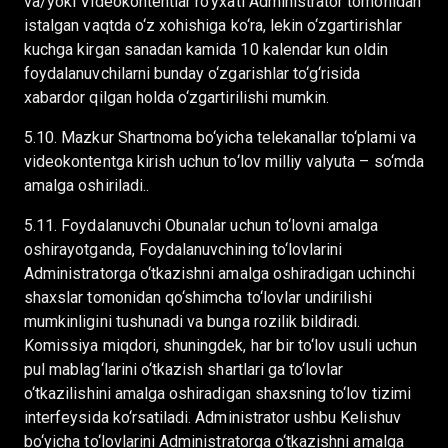
va/yoki Videokontentlar ro‘yxati Administrator tomonidan
istalgan vaqtda o‘z xohishiga ko‘ra, lekin o‘zgartirishlar
kuchga kirgan sanadan kamida 10 kalendar kun oldin
foydalanuvchilarni bunday o‘zgarishlar to‘g‘risida
xabardor qilgan holda o‘zgartirilishi mumkin.
5.10. Mazkur Shartnoma bo‘yicha telekanallar to‘plami va
videokontentga kirish uchun to‘lov milliy valyuta – so‘mda
amalga oshiriladi..
5.11. Foydalanuvchi Obunalar uchun to‘lovni amalga
oshirayotganda, Foydalanuvchining to‘lovlarini
Administratorga o‘tkazishni amalga oshiradigan uchinchi
shaxslar tomonidan qo‘shimcha to‘lovlar undirilishi
mumkinligini tushunadi va bunga rozilik bildiradi.
Komissiya miqdori, shuningdek, har bir to‘lov usuli uchun
pul mablag‘larini o‘tkazish shartlari ga to‘lovlar
o‘tkazilishini amalga oshiradigan shaxsning to‘lov tizimi
interfeysida ko‘rsatiladi. Administrator ushbu Kelishuv
bo‘yicha to‘lovlarini Administratorga o‘tkazishni amalga