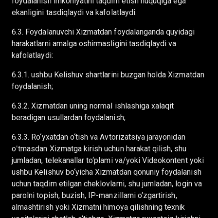
foydalanish imkoniyatini taqdim etish huquqiga ega
ekanligini tasdiqlaydi va kafolatlaydi.
6.3. Foydalanuvchi Xizmatdan foydalanganda quyidagi
harakatlarni amalga oshirmasligini tasdiqlaydi va
kafolatlaydi:
6.3.1. ushbu Kelishuv shartlarini buzgan holda Xizmatdan
foydalanish;
6.3.2. Xizmatdan uning normal ishlashiga xalaqit
beradigan usullardan foydalanish;
6.3.3. Ro‘yxatdan o‘tish va Avtorizatsiya jarayonidan
oʻtmasdan Xizmatga kirish uchun harakat qilish, shu
jumladan, telekanallar to‘plami va/yoki Videokontent yoki
ushbu Kelishuv bo‘yicha Xizmatdan qonuniy foydalanish
uchun taqdim etilgan cheklovlarni, shu jumladan, login va
parolni topish, buzish, IP-manzillarni o‘zgartirish,
almashtirish yoki Xizmatni himoya qilishning texnik