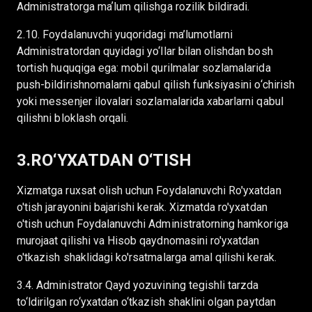
Administratorga maʼlum qilishga rozilik bildiradi.
2.10. Foydalanuvchi yuqoridagi ma’lumotlarni
Administratordan quyidagi yo‘llar bilan olishdan bosh
tortish huquqiga ega: mobil qurilmalar sozlamalarida
push-bildirishnomalarni qabul qilish funksiyasini o‘chirish
yoki messenjer ilovalari sozlamalarida xabarlarni qabul
qilishni bloklash orqali.
3.RO‘YXATDAN O‘TISH
Xizmatga ruxsat olish uchun Foydalanuvchi Ro'yxatdan
o'tish jarayonini bajarishi kerak. Xizmatda ro'yxatdan
o'tish uchun Foydalanuvchi Administratorning hamkoriga
murojaat qilishi va Hisob qaydnomasini ro'yxatdan
o'tkazish shaklidagi ko'rsatmalarga amal qilishi kerak.
3.4. Administrator Qayd yozuvining tegishli tarzda
to‘ldirilgan ro‘yxatdan o‘tkazish shaklini olgan paytdan