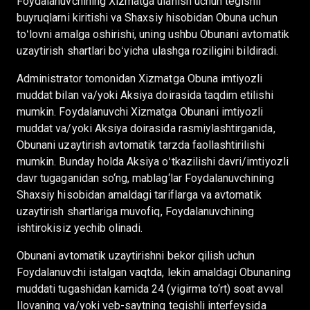
Foydalanuvchining Xizmatga ulanish uchun tegishli
buyruqlarni kiritishi va Shaxsiy hisobidan Obuna uchun
toʻlovni amalga oshirishi, uning ushbu Obunani avtomatik
uzaytirish shartlari boʻyicha ulashga roziligini bildiradi.
Administrator tomonidan Xizmatga Obuna imtiyozli
muddat bilan va/yoki Aksiya doirasida taqdim etilishi
mumkin. Foydalanuvchi Xizmatga Obunani imtiyozli
muddat va/yoki Aksiya doirasida rasmiylashtirganida,
Obunani uzaytirish avtomatik tarzda faollashtirilishi
mumkin. Bunday holda Aksiya oʻtkazilishi davri/imtiyozli
davr tugaganidan so‘ng, mablag‘lar Foydalanuvchining
Shaxsiy hisobidan amaldagi tariflarga va avtomatik
uzaytirish shartlariga muvofiq, Foydalanuvchining
ishtirokisiz yechib olinadi.
Obunani avtomatik uzaytirishni bekor qilish uchun
Foydalanuvchi istalgan vaqtda, lekin amaldagi Obunaning
muddati tugashidan kamida 24 (yigirma to‘rt) soat avval
Ilovaning va/yoki veb-saytning tegishli interfeysida