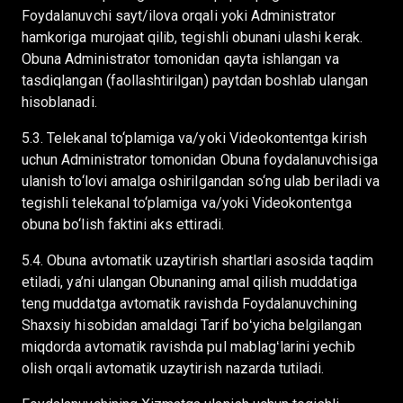
Foydalanuvchi sayt/ilova orqali yoki Administrator
hamkoriga murojaat qilib, tegishli obunani ulashi kerak.
Obuna Administrator tomonidan qayta ishlangan va
tasdiqlangan (faollashtirilgan) paytdan boshlab ulangan
hisoblanadi.
5.3. Telekanal to‘plamiga va/yoki Videokontentga kirish
uchun Administrator tomonidan Obuna foydalanuvchisiga
ulanish to‘lovi amalga oshirilgandan so‘ng ulab beriladi va
tegishli telekanal to‘plamiga va/yoki Videokontentga
obuna bo‘lish faktini aks ettiradi.
5.4. Obuna avtomatik uzaytirish shartlari asosida taqdim
etiladi, ya’ni ulangan Obunaning amal qilish muddatiga
teng muddatga avtomatik ravishda Foydalanuvchining
Shaxsiy hisobidan amaldagi Tarif boʻyicha belgilangan
miqdorda avtomatik ravishda pul mablagʻlarini yechib
olish orqali avtomatik uzaytirish nazarda tutiladi.