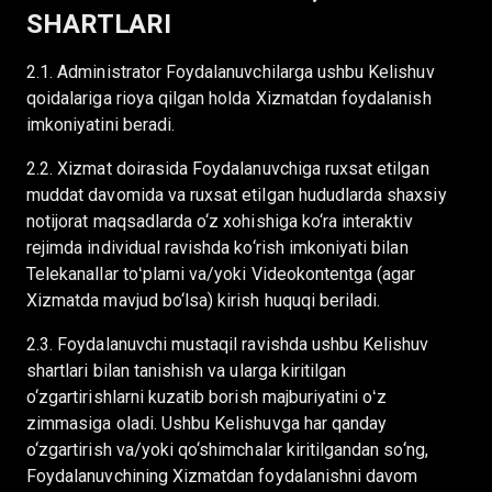
SHARTLARI
2.1. Administrator Foydalanuvchilarga ushbu Kelishuv
qoidalariga rioya qilgan holda Xizmatdan foydalanish
imkoniyatini beradi.
2.2. Xizmat doirasida Foydalanuvchiga ruxsat etilgan
muddat davomida va ruxsat etilgan hududlarda shaxsiy
notijorat maqsadlarda o‘z xohishiga ko‘ra interaktiv
rejimda individual ravishda ko‘rish imkoniyati bilan
Telekanallar toʻplami va/yoki Videokontentga (agar
Xizmatda mavjud bo‘lsa) kirish huquqi beriladi.
2.3. Foydalanuvchi mustaqil ravishda ushbu Kelishuv
shartlari bilan tanishish va ularga kiritilgan
o‘zgartirishlarni kuzatib borish majburiyatini oʻz
zimmasiga oladi. Ushbu Kelishuvga har qanday
o‘zgartirish va/yoki qo‘shimchalar kiritilgandan so‘ng,
Foydalanuvchining Xizmatdan foydalanishni davom