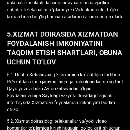
uskunalari ishlashida har qanday xatolar mavjudligi
sababli Telekanallar to‘plami yoki Videokontentni to‘g‘ri
ko‘rish bilan bog‘liq barcha xatarlarni o‘z zimmasiga oladi.
5.XIZMAT DOIRASIDA XIZMATDAN
FOYDALANISH IMKONIYATINI
TAQDIM ETISH SHARTLARI, OBUNA
UCHUN TO‘LOV
5.1. Ushbu Kelishuvning 3-bo‘limida ko‘rsatilgan tartibda
Ro‘yxatdan o‘tish jarayoni amalga oshirilgandan so‘ng faol
Qayd yozuvi bilan Avtorizatsiyadan o‘tgan
Foydalanuvchiga Saytdagi va/yoki Ilovadagi tegishli
interfeysda Xizmatdan foydalanish imkoniyati taqdim
etiladi.
5.2. Xizmat doirasidagi telekanallar va/yoki video
kontentlar to‘plamiga kirish huquqini qo‘lga kiritish uchun