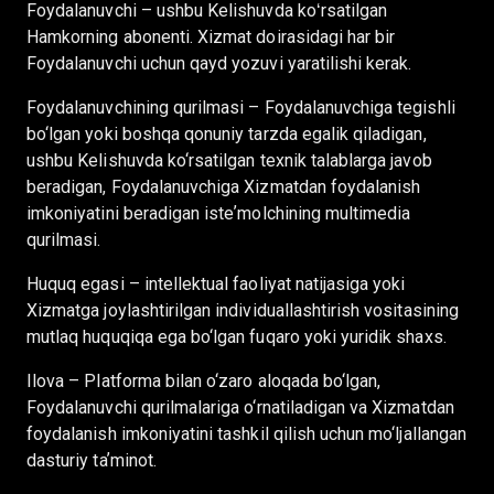
Foydalanuvchi – ushbu Kelishuvda koʻrsatilgan
Hamkorning abonenti. Xizmat doirasidagi har bir
Foydalanuvchi uchun qayd yozuvi yaratilishi kerak.
Foydalanuvchining qurilmasi – Foydalanuvchiga tegishli
bo‘lgan yoki boshqa qonuniy tarzda egalik qiladigan,
ushbu Kelishuvda ko‘rsatilgan texnik talablarga javob
beradigan, Foydalanuvchiga Xizmatdan foydalanish
imkoniyatini beradigan isteʼmolchining multimedia
qurilmasi.
Huquq egasi – intellektual faoliyat natijasiga yoki
Xizmatga joylashtirilgan individuallashtirish vositasining
mutlaq huquqiqa ega bo‘lgan fuqaro yoki yuridik shaxs.
Ilova – Platforma bilan o‘zaro aloqada bo‘lgan,
Foydalanuvchi qurilmalariga o‘rnatiladigan va Xizmatdan
foydalanish imkoniyatini tashkil qilish uchun mo‘ljallangan
dasturiy taʼminot.