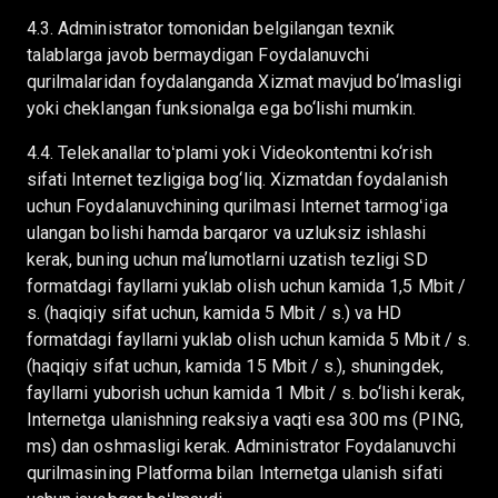
4.3. Administrator tomonidan belgilangan texnik
talablarga javob bermaydigan Foydalanuvchi
qurilmalaridan foydalanganda Xizmat mavjud bo‘lmasligi
yoki cheklangan funksionalga ega bo‘lishi mumkin.
4.4. Telekanallar toʻplami yoki Videokontentni ko‘rish
sifati Internet tezligiga bog‘liq. Xizmatdan foydalanish
uchun Foydalanuvchining qurilmasi Internet tarmogʻiga
ulangan bolishi hamda barqaror va uzluksiz ishlashi
kerak, buning uchun maʼlumotlarni uzatish tezligi SD
formatdagi fayllarni yuklab olish uchun kamida 1,5 Mbit /
s. (haqiqiy sifat uchun, kamida 5 Mbit / s.) va HD
formatdagi fayllarni yuklab olish uchun kamida 5 Mbit / s.
(haqiqiy sifat uchun, kamida 15 Mbit / s.), shuningdek,
fayllarni yuborish uchun kamida 1 Mbit / s. bo‘lishi kerak,
Internetga ulanishning reaksiya vaqti esa 300 ms (PING,
ms) dan oshmasligi kerak. Administrator Foydalanuvchi
qurilmasining Platforma bilan Internetga ulanish sifati