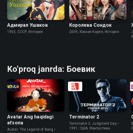
Адмирал Ушаков
Королева Сондок
1953, СССР, История
2009, Южная Корея, История
J
Ko'proq janrda: Боевик
Avatar Ang haqidagi
Terminator 2
afsona
Terminator 2: Judgment Day •
B
1991, США, Фантастика
Avatar: The Legend of Aang •