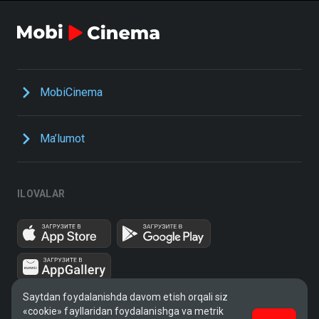
MobiCinema
Ma’lumot
ILOVALAR
Saytdan foydalanishda davom etish orqali siz
«cookie» fayllaridan foydalanishga va metrik