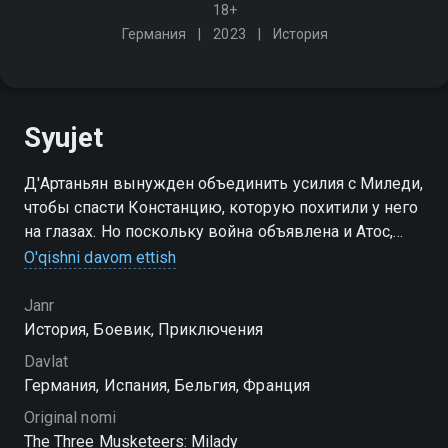
18+
Германия
2023
История
Syujet
Д'Артаньян вынужден объединить усилия с Миледи,
чтобы спасти Констанцию, которую похитили у него
на глазах. Но поскольку война объявлена и Атос,
Портос и Арамис уже присоединились к фронту,
O'qishni davom ettish
тайна из прошлого разрушает старые союзы
Janr
История, Боевик, Приключения
Davlat
Германия, Испания, Бельгия, Франция
Original nomi
The Three Musketeers: Milady