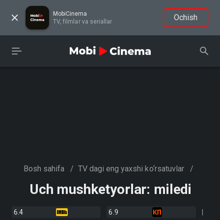
MobiCinema
Ochish
TV, filmlar va seriallar
Bosh sahifa
/
TV dagi eng yaxshi ko‘rsatuvlar
/
Uch mushketyorlar: miledi
6.4
6.9