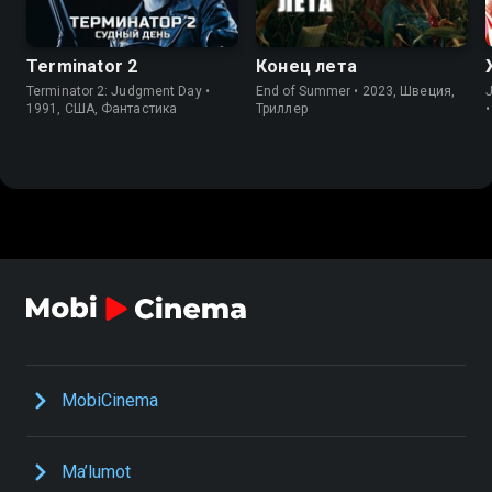
Terminator 2
Конец лета
Terminator 2: Judgment Day •
End of Summer • 2023, Швеция,
J
1991, США, Фантастика
Триллер
MobiCinema
Ma’lumot