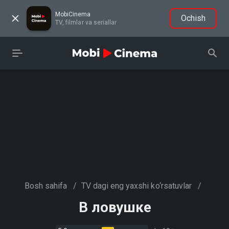
MobiCinema
Ochish
TV, filmlar va seriallar
Bosh sahifa
/
TV dagi eng yaxshi ko‘rsatuvlar
/
В ловушке