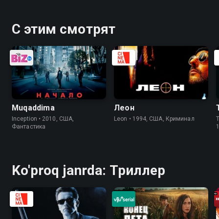
С этим смотрят
Muqaddima
Леон
Inception • 2010, США,
Leon • 1994, США, Криминал
T
Фантастика
Ko'proq janrda: Триллер