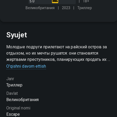
5.0
18+
Великобритания
2023
Триллер
Syujet
Молодые подруги прилетают на райский остров за
отдыхом, но их мечты рушатся: они становятся
жертвами преступников, планирующих продать их в
рабство
O'qishni davom ettish
Janr
Триллер
Davlat
Великобритания
Original nomi
Escape