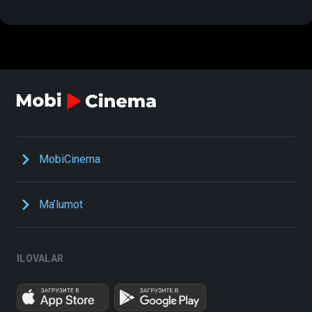
MobiCinema
Ma’lumot
ILOVALAR