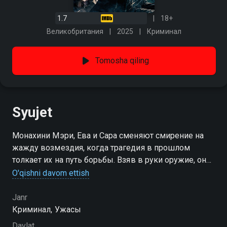
1.7
18+
Великобритания
2025
Криминал
Tomosha qiling
Syujet
Монахини Мэри, Ева и Сара сменяют смирение на
жажду возмездия, когда трагедия в прошлом
толкает их на путь борьбы. Взяв в руки оружие, они
становятся инструментом правосудия в руках
O'qishni davom ettish
священника Роберта Грея. Троице предстоит
выполнить опасную миссию — раскрыть правду о
Janr
массовой резне в детском доме, произошедшей в
Криминал, Ужасы
1992 году.
Davlat