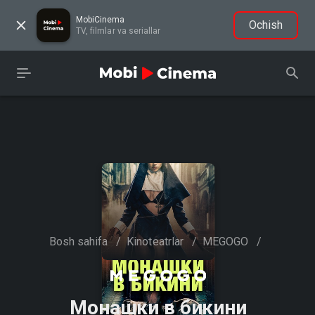
MobiCinema
Ochish
TV, filmlar va seriallar
Bosh sahifa
/
Kinoteatrlar
/
MEGOGO
/
Монашки в бикини