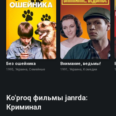
6.7
4.6
5.6
5.6
Без ошейника
Внимание, ведьмы!
1995, Украина, Семейные
1991, Украина, Комедии
Ko'proq фильмы janrda:
Криминал